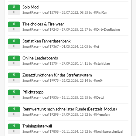
8
Solo Mod
SmartRace
- Idea#15799 -
28.07.2022, 09:55
by
@PisiXcn
6
Tire choices & Tire wear
SmartRace
- Idea#19243 -
17.09.2025, 21:37
by
@DirtyDogRacing
6
Statistiken Fahrerdatenbank
SmartRace
- Idea#17367 -
01.05.2024, 11:05
by
@oj
6
Online Leaderboards
SmartRace
- Idea#13704 -
27.09.2020, 14:11
by
@stahlblau
5
Zusatzfunktionen für das Strafensystem
SmartRace
- Idea#19975 -
26.02.2026, 23:14
by
@ne0r
5
Pflichtstopp
SmartRace
- Idea#19536 -
18.11.2025, 22:35
by
@Detti
4
Rennwertung nach schnellster Runde (Bestzeit-Modus)
SmartRace
- Idea#19299 -
29.09.2025, 13:32
by
@Menufan
4
Trainingsintervall
SmartRace
- Idea#17808 -
05.11.2024, 13:32
by
@kochkaesschnitzel