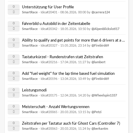
0
Unterstützung für User Profile
SmartRace
- Idea#20401 -
08.06.2026, 00:00
by
@carrera124
0
Fahrerbild u Autobild in der Zeitentabelle
SmartRace
- Idea#20342 -
18.05.2026, 10:50
by
@Alpenblicksloti17
0
Ability to qualify and get points for more than 6 drivers at a time.
SmartRace
- Idea#20327 -
15.05.2026, 23:14
by
@Firebird69
0
Tastaturkürzel - Rundenstrafen statt Zeitstrafen
SmartRace
- Idea#20216 -
17.04.2026, 11:27
by
@lambert
0
Add "fuel weight" for the lap time based fuel simulation
SmartRace
- Idea#20196 -
13.04.2026, 10:49
by
@Firebird69
0
Leistungsmodi
SmartRace
- Idea#20175 -
12.04.2026, 14:20
by
@Wheelspin1337
0
Meisterschaft - Anzahl Wertungsrennen
SmartRace
- Idea#20065 -
20.03.2026, 13:15
by
@Petzi
0
Zeitstrafen per Tastatur auch für Ghost Cars (Controller 7)
SmartRace
- Idea#20063 -
20.03.2026, 11:24
by
@berkantm