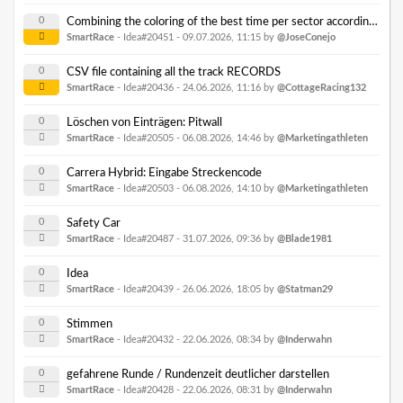
0
Combining the coloring of the best time per sector according to controller color with the experimental feature with the approximate live position
SmartRace
- Idea#20451 -
09.07.2026, 11:15
by
@JoseConejo
0
CSV file containing all the track RECORDS
SmartRace
- Idea#20436 -
24.06.2026, 11:16
by
@CottageRacing132
0
Löschen von Einträgen: Pitwall
SmartRace
- Idea#20505 -
06.08.2026, 14:46
by
@Marketingathleten
0
Carrera Hybrid: Eingabe Streckencode
SmartRace
- Idea#20503 -
06.08.2026, 14:10
by
@Marketingathleten
0
Safety Car
SmartRace
- Idea#20487 -
31.07.2026, 09:36
by
@Blade1981
0
Idea
SmartRace
- Idea#20439 -
26.06.2026, 18:05
by
@Statman29
0
Stimmen
SmartRace
- Idea#20432 -
22.06.2026, 08:34
by
@Inderwahn
0
gefahrene Runde / Rundenzeit deutlicher darstellen
SmartRace
- Idea#20428 -
22.06.2026, 08:31
by
@Inderwahn