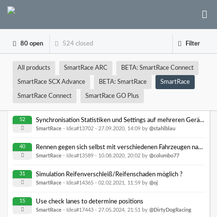
80 open
524 closed
Filter
All products
SmartRace ARC
BETA: SmartRace Connect
SmartRace SCX Advance
BETA: SmartRace
SmartRace
SmartRace Connect
SmartRace GO Plus
52
Synchronisation Statistiken und Settings auf mehreren Geräten via iClod/Google Drive/Dropbox, ...
SmartRace
- Idea#13702 -
27.09.2020, 14:09
by
@stahlblau
40
Rennen gegen sich selbst mit verschiedenen Fahrzeugen nacheinander und doch gleichzeitig
SmartRace
- Idea#13589 -
10.08.2020, 20:02
by
@columbo77
31
Simulation Reifenverschleiß/Reifenschaden möglich ?
SmartRace
- Idea#14365 -
02.02.2021, 11:59
by
@oj
15
Use check lanes to determine positions
SmartRace
- Idea#17443 -
27.05.2024, 21:51
by
@DirtyDogRacing