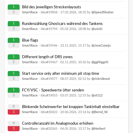
1
Bild des jeweiligen Streckenlayouts
SmartRace
- Idea#19858 -
17.02.2026, 18:35
by
@SpeedShutter
1
Rundenzählung Ghostcars während des Tankens
SmartRace
- Idea#19794 -
05.02.2026, 18:08
by
@snicki
1
Blue flags
SmartRace
- Idea#19546 -
23.11.2025, 15:17
by
@JoseConejo
1
Different length of DRS zones
SmartRace
- Idea#19467 -
02.11.2025, 10:26
by
@gghhgg45
1
Start service only after minimum pit stop time
SmartRace
- Idea#19077 -
08.07.2025, 02:52
by
@rickrideout
1
FCY/VSC - Speedwerte öfter senden
SmartRace
- Idea#19053 -
03.07.2025, 12:55
by
@ot112
0
Blinkende Scheinwerfer bei knappen Tankinhalt einstellbar
SmartRace
- Idea#20422 -
20.06.2026, 23:16
by
@Bernd_W.
0
Controlleranzahl im Analogmodus erhöhen
SmartRace
- Idea#20265 -
04.05.2026, 13:17
by
@Norbert