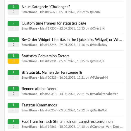
2
Neue Kategorie "Challenges"
SmartRace
- Idea#19663 -
05.01.2026, 20:59
by
@Lenni
2
Custom time frames for statistics page
SmartRace
- Idea#19255 -
22.09.2025, 13:35
by
@Orest_K
2
Re-Order Widget Tiles (i.e. in the Quicklinks Widget) or Whole Columns
SmartRace
- Idea#18246 -
29.01.2025, 11:16
by
@MediaBoy
1
Statistics Conversion Factors
SmartRace
- Idea#19331 -
05.10.2025, 13:15
by
@Orest_K
1
🚨 Statistik, Namen der Fahrzeuge 🚨
SmartRace
- Idea#20329 -
16.05.2026, 12:21
by
@TobsenHH
1
Rennen alleine fahren
SmartRace
- Idea#20313 -
14.05.2026, 22:21
by
@mariokranabetter
1
Tastatur Kommandos
SmartRace
- Idea#20257 -
03.05.2026, 19:12
by
@DarthWoll
1
Fuel Transfer nach Stints in einem Langstreckenrennen
SmartRace
- Idea#19861 -
18.02.2026, 14:10
by
@Gunther_Van_Den_Hove