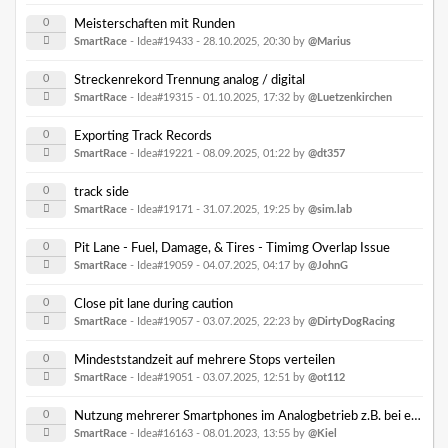
0
Meisterschaften mit Runden
SmartRace
- Idea#19433 -
28.10.2025, 20:30
by
@Marius
0
Streckenrekord Trennung analog / digital
SmartRace
- Idea#19315 -
01.10.2025, 17:32
by
@Luetzenkirchen
0
Exporting Track Records
SmartRace
- Idea#19221 -
08.09.2025, 01:22
by
@dt357
0
track side
SmartRace
- Idea#19171 -
31.07.2025, 19:25
by
@sim.lab
0
Pit Lane - Fuel, Damage, & Tires - Timimg Overlap Issue
SmartRace
- Idea#19059 -
04.07.2025, 04:17
by
@JohnG
0
Close pit lane during caution
SmartRace
- Idea#19057 -
03.07.2025, 22:23
by
@DirtyDogRacing
0
Mindeststandzeit auf mehrere Stops verteilen
SmartRace
- Idea#19051 -
03.07.2025, 12:51
by
@ot112
0
Nutzung mehrerer Smartphones im Analogbetrieb z.B. bei einer Boxengasse
SmartRace
- Idea#16163 -
08.01.2023, 13:55
by
@Kiel