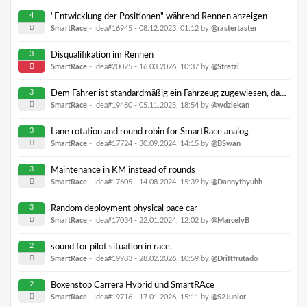
4
"Entwicklung der Positionen" während Rennen anzeigen
SmartRace
- Idea#16945 -
08.12.2023, 01:12
by
@rastertaster
3
Disqualifikation im Rennen
SmartRace
- Idea#20025 -
16.03.2026, 10:37
by
@Stretzi
3
Dem Fahrer ist standardmäßig ein Fahrzeug zugewiesen, das geändert werden kann.
SmartRace
- Idea#19480 -
05.11.2025, 18:54
by
@wdziekan
3
Lane rotation and round robin for SmartRace analog
SmartRace
- Idea#17724 -
30.09.2024, 14:15
by
@BSwan
3
Maintenance in KM instead of rounds
SmartRace
- Idea#17605 -
14.08.2024, 15:39
by
@Dannythyuhh
3
Random deployment physical pace car
SmartRace
- Idea#17034 -
22.01.2024, 12:02
by
@MarcelvB
2
sound for pilot situation in race.
SmartRace
- Idea#19983 -
28.02.2026, 10:59
by
@Driftfrutado
2
Boxenstop Carrera Hybrid und SmartRAce
SmartRace
- Idea#19716 -
17.01.2026, 15:11
by
@S2Junior