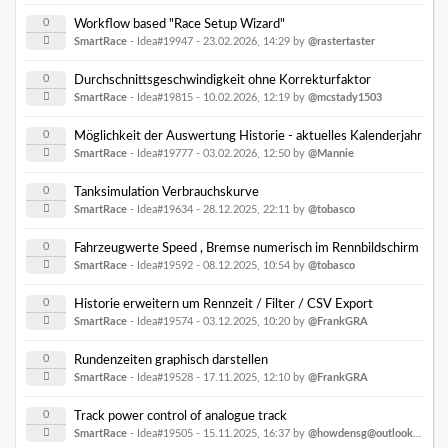
0
Workflow based "Race Setup Wizard"
SmartRace
- Idea#19947 -
23.02.2026, 14:29
by
@rastertaster
0
Durchschnittsgeschwindigkeit ohne Korrekturfaktor
SmartRace
- Idea#19815 -
10.02.2026, 12:19
by
@mcstady1503
0
Möglichkeit der Auswertung Historie - aktuelles Kalenderjahr
SmartRace
- Idea#19777 -
03.02.2026, 12:50
by
@Mannie
0
Tanksimulation Verbrauchskurve
SmartRace
- Idea#19634 -
28.12.2025, 22:11
by
@tobasco
0
Fahrzeugwerte Speed , Bremse numerisch im Rennbildschirm
SmartRace
- Idea#19592 -
08.12.2025, 10:54
by
@tobasco
0
Historie erweitern um Rennzeit / Filter / CSV Export
SmartRace
- Idea#19574 -
03.12.2025, 10:20
by
@FrankGRA
0
Rundenzeiten graphisch darstellen
SmartRace
- Idea#19528 -
17.11.2025, 12:10
by
@FrankGRA
0
Track power control of analogue track
SmartRace
- Idea#19505 -
15.11.2025, 16:37
by
@howdensg@outlook.com