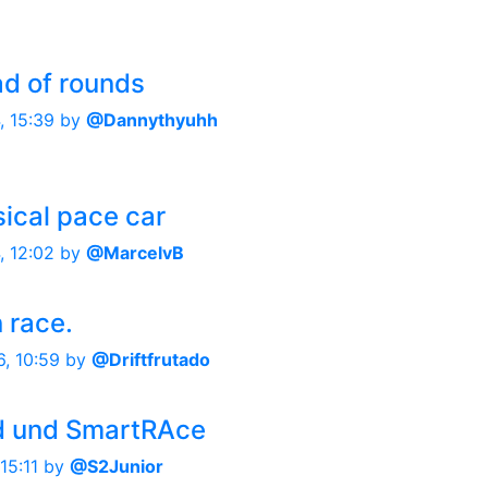
d of rounds
, 15:39
by
@Dannythyuhh
ical pace car
, 12:02
by
@MarcelvB
n race.
, 10:59
by
@Driftfrutado
d und SmartRAce
15:11
by
@S2Junior