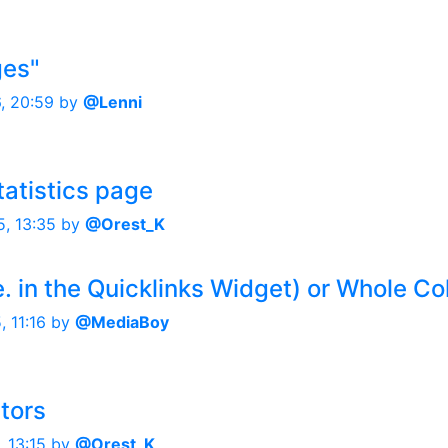
ges"
, 20:59
by
@Lenni
tatistics page
, 13:35
by
@Orest_K
e. in the Quicklinks Widget) or Whole C
, 11:16
by
@MediaBoy
tors
 13:15
by
@Orest_K