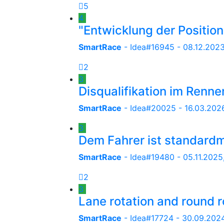
5
4
"Entwicklung der Positi
SmartRace
- Idea#16945 -
08.12.2023
2
3
Disqualifikation im Renne
SmartRace
- Idea#20025 -
16.03.2026
3
Dem Fahrer ist standard
SmartRace
- Idea#19480 -
05.11.2025
2
3
Lane rotation and round 
SmartRace
- Idea#17724 -
30.09.2024