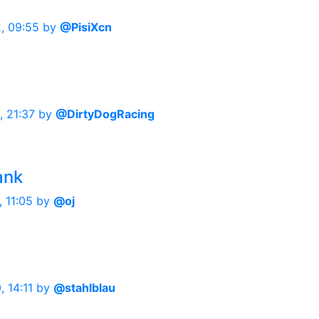
, 09:55
by
@PisiXcn
, 21:37
by
@DirtyDogRacing
ank
, 11:05
by
@oj
, 14:11
by
@stahlblau