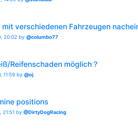
 mit verschiedenen Fahrzeugen nachein
, 20:02
by
@columbo77
eiß/Reifenschaden möglich ?
, 11:59
by
@oj
mine positions
, 21:51
by
@DirtyDogRacing