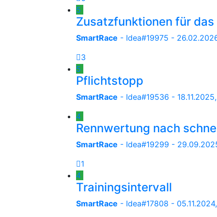
5
Zusatzfunktionen für das
SmartRace
- Idea#19975 -
26.02.2026
3
5
Pflichtstopp
SmartRace
- Idea#19536 -
18.11.2025
4
Rennwertung nach schnel
SmartRace
- Idea#19299 -
29.09.2025
1
4
Trainingsintervall
SmartRace
- Idea#17808 -
05.11.2024