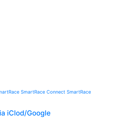
martRace
SmartRace Connect
SmartRace
ia iClod/Google