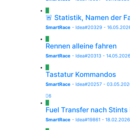
1
🚨 Statistik, Namen der F
SmartRace
- Idea#20329 -
16.05.2026
1
Rennen alleine fahren
SmartRace
- Idea#20313 -
14.05.2026
1
Tastatur Kommandos
SmartRace
- Idea#20257 -
03.05.2026
6
1
Fuel Transfer nach Stint
SmartRace
- Idea#19861 -
18.02.2026,