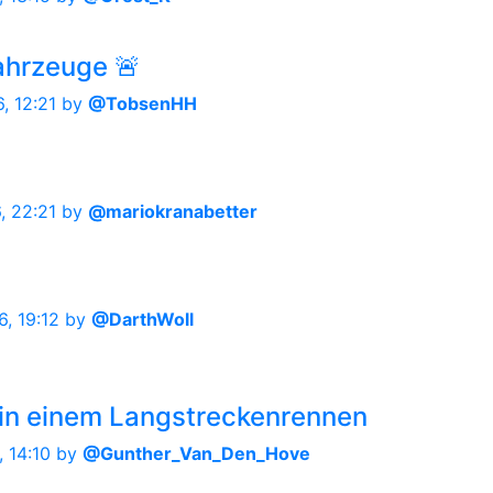
ahrzeuge 🚨
, 12:21
by
@TobsenHH
, 22:21
by
@mariokranabetter
, 19:12
by
@DarthWoll
s in einem Langstreckenrennen
 14:10
by
@Gunther_Van_Den_Hove