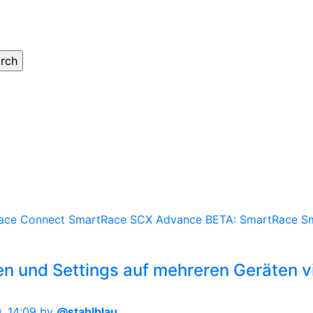
ace Connect
SmartRace SCX Advance
BETA: SmartRace
S
ken und Settings auf mehreren Geräten v
, 14:09
by
@stahlblau