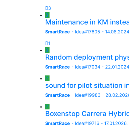
3
3
Maintenance in KM instea
SmartRace
- Idea#17605 -
14.08.2024
1
3
Random deployment phys
SmartRace
- Idea#17034 -
22.01.2024
2
sound for pilot situation i
SmartRace
- Idea#19983 -
28.02.2026
2
Boxenstop Carrera Hybri
SmartRace
- Idea#19716 -
17.01.2026, 