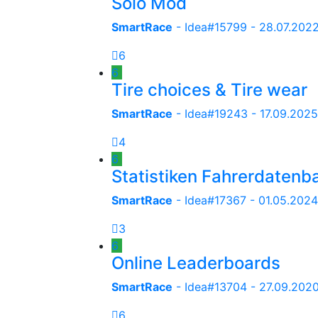
Solo Mod
SmartRace
- Idea#15799 -
28.07.2022
6
6
Tire choices & Tire wear
SmartRace
- Idea#19243 -
17.09.2025
4
6
Statistiken Fahrerdatenb
SmartRace
- Idea#17367 -
01.05.2024
3
6
Online Leaderboards
SmartRace
- Idea#13704 -
27.09.2020
6