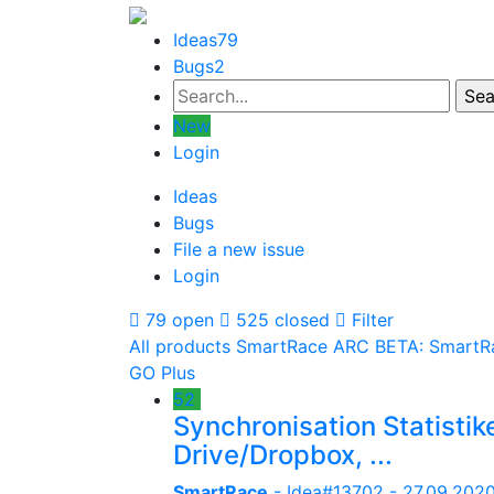
Ideas
79
Bugs
2
New
Login
Ideas
Bugs
File a new issue
Login
79 open
525 closed
Filter
All products
SmartRace ARC
BETA: SmartR
GO Plus
52
Synchronisation Statisti
Drive/Dropbox, ...
SmartRace
- Idea#13702 -
27.09.2020