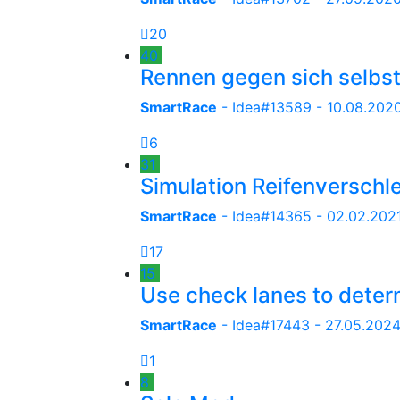
20
40
Rennen gegen sich selbst
SmartRace
- Idea#13589 -
10.08.2020
6
31
Simulation Reifenverschl
SmartRace
- Idea#14365 -
02.02.2021
17
15
Use check lanes to deter
SmartRace
- Idea#17443 -
27.05.2024
1
8