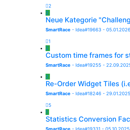
2
2
Neue Kategorie "Challen
SmartRace
- Idea#19663 -
05.01.2026
1
2
Custom time frames for s
SmartRace
- Idea#19255 -
22.09.2025
2
Re-Order Widget Tiles (i.
SmartRace
- Idea#18246 -
29.01.2025
5
1
Statistics Conversion Fac
SmartRace
- Idea#19331 -
05.10.2025,