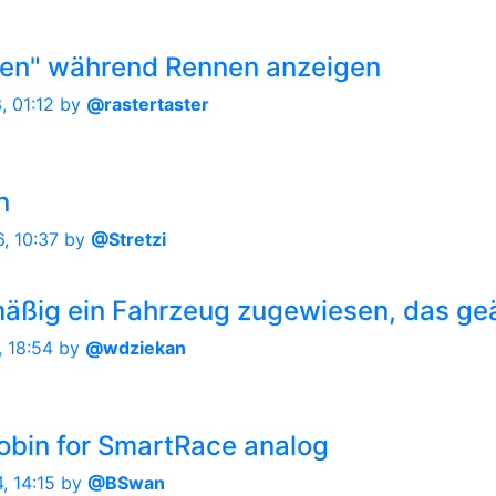
onen" während Rennen anzeigen
, 01:12
by
@rastertaster
n
, 10:37
by
@Stretzi
mäßig ein Fahrzeug zugewiesen, das ge
, 18:54
by
@wdziekan
robin for SmartRace analog
, 14:15
by
@BSwan