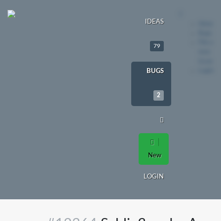
IDEAS
Ideas
Bugs
File a
79
new
issue
Login
BUGS
2
New
LOGIN