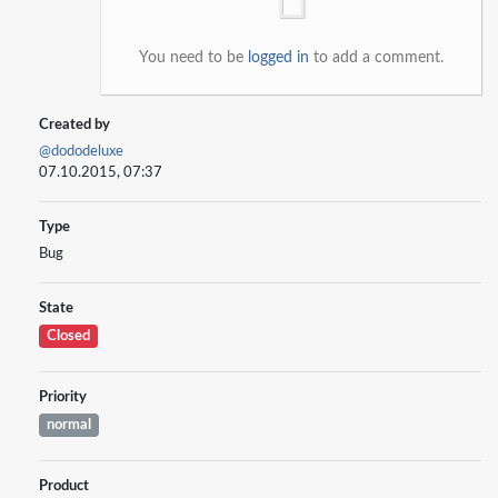
You need to be
logged in
to add a comment.
Created by
@dododeluxe
07.10.2015, 07:37
Type
Bug
State
Closed
Priority
normal
Product