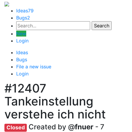
Ideas
79
Bugs
2
New
Login
Ideas
Bugs
File a new issue
Login
#12407
Tankeinstellung
verstehe ich nicht
Created by @
fnuer
- 7
Closed