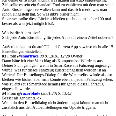
Ich denke es ist nicht wichtig was aktuell am Auto eingestellt ist.
Ziel sollte es sein ein Standard Tool zu etablieren mit dem man seine
Auto Einstellungen verwalten kann und das sich merkt was man
schon eingestellt hat. So was gibt's bisher nicht.
Smartrace sollte diese Lücke schließen (nicht optimal aber 100 mal
besser als was jetzt möglich ist).
Was ist die Alternative?
Sich jede Auto Einstellung für jedes Auto auf einem Zettel notieren?
Außerdem kannst du auf CU und Carrera App sowieso nicht alle 15
Einstellungen einstellen.
#3
From @
smartrace
08.01.2016, 12:29
Owner
Dann hätte ich eine Vorschlag als Kompromiss: Würde es aus
Deiner Sicht genügen, wenn in SmartRace am Fahrzeug angezeigt
würde, was für dieses Fahrzeug zuletzt eingestellt worden ist an
Werten? Der Einstellungs-Dialog für die Werte selbst würde also so
bleiben wie bisher, aber man könnte eben an jedem Fahrzeug sehen,
was zuletzt (aus SmartRace heraus) für genau dieses Fahrzeug
eingestellt wurde.
#4
From @
razorblade
08.01.2016, 13:42
Besser als gar nichts, ok.
Wenn du den Einstelldialog nicht ändern magst könnte man nicht
zusätzlich aus den Autoeinstellungen ein Update triggern.