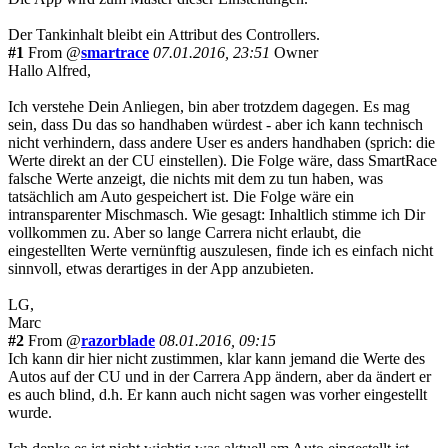
Der Tankinhalt bleibt ein Attribut des Controllers.
#1
From @
smartrace
07.01.2016, 23:51
Owner
Hallo Alfred,
Ich verstehe Dein Anliegen, bin aber trotzdem dagegen. Es mag
sein, dass Du das so handhaben würdest - aber ich kann technisch
nicht verhindern, dass andere User es anders handhaben (sprich: die
Werte direkt an der CU einstellen). Die Folge wäre, dass SmartRace
falsche Werte anzeigt, die nichts mit dem zu tun haben, was
tatsächlich am Auto gespeichert ist. Die Folge wäre ein
intransparenter Mischmasch. Wie gesagt: Inhaltlich stimme ich Dir
vollkommen zu. Aber so lange Carrera nicht erlaubt, die
eingestellten Werte vernünftig auszulesen, finde ich es einfach nicht
sinnvoll, etwas derartiges in der App anzubieten.
LG,
Marc
#2
From @
razorblade
08.01.2016, 09:15
Ich kann dir hier nicht zustimmen, klar kann jemand die Werte des
Autos auf der CU und in der Carrera App ändern, aber da ändert er
es auch blind, d.h. Er kann auch nicht sagen was vorher eingestellt
wurde.