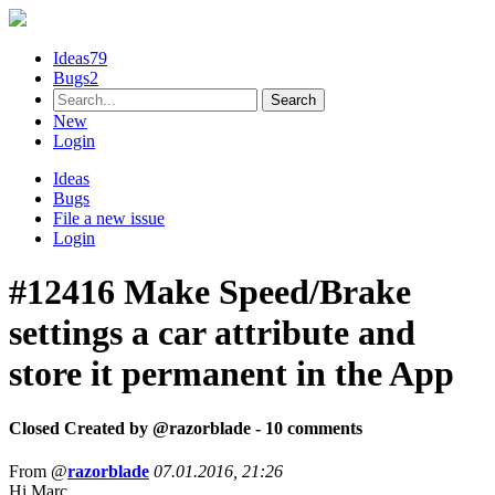
Ideas
79
Bugs
2
New
Login
Ideas
Bugs
File a new issue
Login
#12416
Make Speed/Brake
settings a car attribute and
store it permanent in the App
Closed
Created by @
razorblade
- 10 comments
From @
razorblade
07.01.2016, 21:26
Hi Marc,