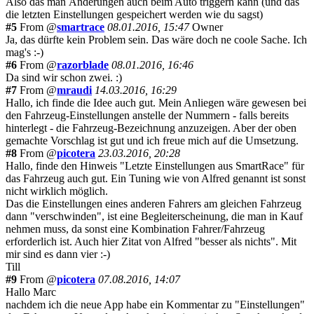
Also das man Änderungen auch beim Auto triggern kann (und das
die letzten Einstellungen gespeichert werden wie du sagst)
#5
From @
smartrace
08.01.2016, 15:47
Owner
Ja, das dürfte kein Problem sein. Das wäre doch ne coole Sache. Ich
mag's :-)
#6
From @
razorblade
08.01.2016, 16:46
Da sind wir schon zwei. :)
#7
From @
mraudi
14.03.2016, 16:29
Hallo, ich finde die Idee auch gut. Mein Anliegen wäre gewesen bei
den Fahrzeug-Einstellungen anstelle der Nummern - falls bereits
hinterlegt - die Fahrzeug-Bezeichnung anzuzeigen. Aber der oben
gemachte Vorschlag ist gut und ich freue mich auf die Umsetzung.
#8
From @
picotera
23.03.2016, 20:28
Hallo, finde den Hinweis "Letzte Einstellungen aus SmartRace" für
das Fahrzeug auch gut. Ein Tuning wie von Alfred genannt ist sonst
nicht wirklich möglich.
Das die Einstellungen eines anderen Fahrers am gleichen Fahrzeug
dann "verschwinden", ist eine Begleiterscheinung, die man in Kauf
nehmen muss, da sonst eine Kombination Fahrer/Fahrzeug
erforderlich ist. Auch hier Zitat von Alfred "besser als nichts". Mit
mir sind es dann vier :-)
Till
#9
From @
picotera
07.08.2016, 14:07
Hallo Marc
nachdem ich die neue App habe ein Kommentar zu "Einstellungen"