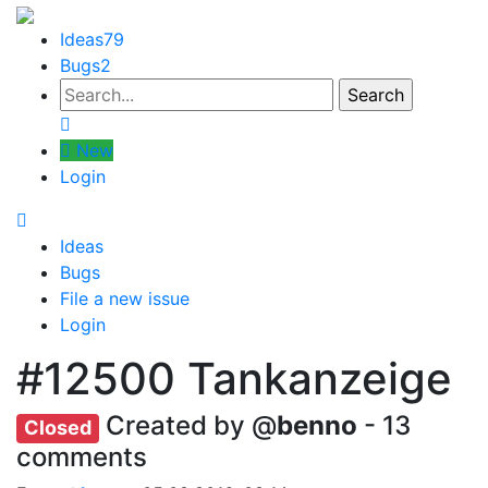
Ideas
79
Bugs
2
New
Login
Ideas
Bugs
File a new issue
Login
#12500
Tankanzeige
Created by @
benno
- 13
Closed
comments