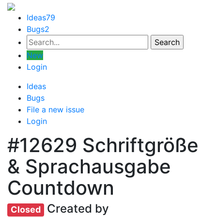
Ideas
79
Bugs
2
New
Login
Ideas
Bugs
File a new issue
Login
#12629
Schriftgröße
& Sprachausgabe
Countdown
Created by
Closed