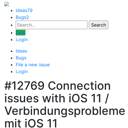
Ideas
79
Bugs
2
New
Login
Ideas
Bugs
File a new issue
Login
#12769
Connection
issues with iOS 11 /
Verbindungsprobleme
mit iOS 11