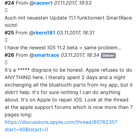
#24
From @
raceer1
01.11.2017, 19:53
Auch mit neuesten Update 11.1 funktioniert SmartRace
nicht!
#25
From @
rkern181
03.11.2017, 18:31
I have the newest IOS 11.2 beta = same problem...
#26
From @
smartrace
03.11.2017, 18:34
Owner
It's a ***** disgrace to be honest. Apple refuses to do
ANYTHING here. I literally spent 2 days and a night
exchanging all the bluetooth parts from my app, but it
didn't help. It's for sure nothing I can do anything
about. It's on Apple to repair iOS. Look at the thread
at the apple support forums which is now more than 7
pages long:
https://discussions.apple.com/thread/8076235?
start=90&tstart=0