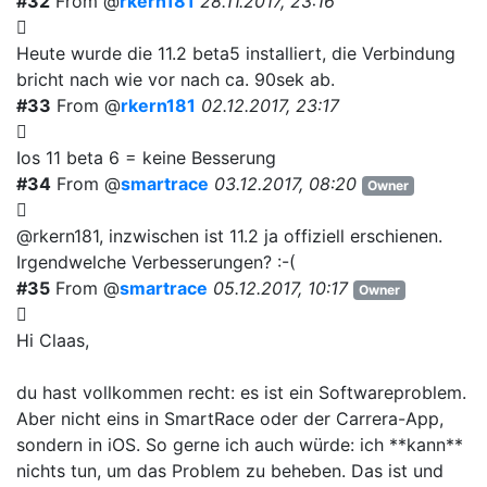
#32
From @
rkern181
28.11.2017, 23:16
Heute wurde die 11.2 beta5 installiert, die Verbindung
bricht nach wie vor nach ca. 90sek ab.
#33
From @
rkern181
02.12.2017, 23:17
Ios 11 beta 6 = keine Besserung
#34
From @
smartrace
03.12.2017, 08:20
Owner
@rkern181, inzwischen ist 11.2 ja offiziell erschienen.
Irgendwelche Verbesserungen? :-(
#35
From @
smartrace
05.12.2017, 10:17
Owner
Hi Claas,
du hast vollkommen recht: es ist ein Softwareproblem.
Aber nicht eins in SmartRace oder der Carrera-App,
sondern in iOS. So gerne ich auch würde: ich **kann**
nichts tun, um das Problem zu beheben. Das ist und