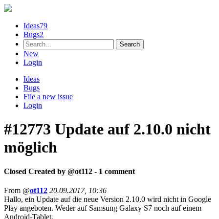
Ideas
79
Bugs
2
New
Login
Ideas
Bugs
File a new issue
Login
#12773
Update auf 2.10.0 nicht
möglich
Closed
Created by @
ot112
- 1 comment
From @
ot112
20.09.2017, 10:36
Hallo, ein Update auf die neue Version 2.10.0 wird nicht in Google
Play angeboten. Weder auf Samsung Galaxy S7 noch auf einem
Android-Tablet.