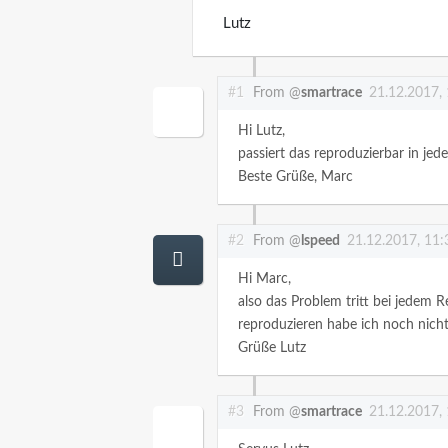
Lutz
#1
From @
smartrace
21.12.2017,
Hi Lutz,
passiert das reproduzierbar in j
Beste Grüße,
Marc
#2
From @
lspeed
21.12.2017, 11:
Hi Marc,
also das Problem tritt bei jedem
reproduzieren habe ich noch nicht
Grüße
Lutz
#3
From @
smartrace
21.12.2017,