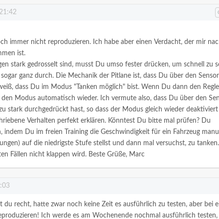
 21:42
ch immer nicht reproduzieren. Ich habe aber einen Verdacht, der mir na
men ist.
n stark gedrosselt sind, musst Du umso fester drücken, um schnell zu se
sogar ganz durch. Die Mechanik der Pitlane ist, dass Du über den Sensor
 weiß, dass Du im Modus "Tanken möglich" bist. Wenn Du dann den Regle
u den Modus automatisch wieder. Ich vermute also, dass Du über den Se
 zu stark durchgedrückt hast, so dass der Modus gleich wieder deaktiviert
riebene Verhalten perfekt erklären.
Könntest Du bitte mal prüfen? Du
n, indem Du im freien Training die Geschwindigkeit für ein Fahrzeug manu
ungen) auf die niedrigste Stufe stellst und dann mal versuchst, zu tanken.
ten Fällen nicht klappen wird.
Beste Grüße,
Marc
9:03
t du recht, hatte zwar noch keine Zeit es ausführlich zu testen, aber bei e
reproduzieren! Ich werde es am Wochenende nochmal ausführlich testen,