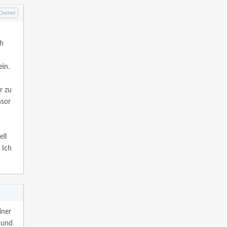
Owner
ch
in.
r zu
nsor
ell
 Ich
iner
 und