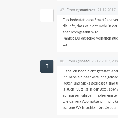
#7
From @
smartrace
21.12.2017,
Das bedeutet, dass SmartRace von
die Info, dass es nicht mehr in der
aber hochgezählt wird.
Kannst Du dasselbe Verhalten auc
LG
#8
From @
lspeed
23.12.2017, 20:
Habe ich noch nicht getestet, aber
Ich habe ein paar Versuche gemac
Regen und Slicks gedrosselt sind 
ja auch "Lutz ist in der Box", abe
auf nasser Fahrbahn höher einstel
Die Carrera App nutze ich nicht ka
Schöne Weihnachten
Grüße
Lutz