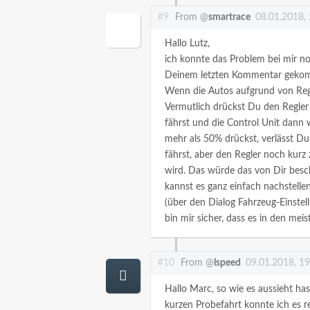
#9
From @
smartrace
08.01.2018,
Hallo Lutz,
ich konnte das Problem bei mir no
Deinem letzten Kommentar gekom
Wenn die Autos aufgrund von Rege
Vermutlich drückst Du den Regler 
fährst und die Control Unit dann
mehr als 50% drückst, verlässt D
fährst, aber den Regler noch kurz
wird. Das würde das von Dir besch
kannst es ganz einfach nachstelle
(über den Dialog Fahrzeug-Einstell
bin mir sicher, dass es in den meis
#10
From @
lspeed
09.01.2018, 1
Hallo Marc, so wie es aussieht has
kurzen Probefahrt konnte ich es 