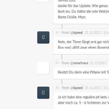
Servus Lutz,
danke für das Update. Wie genau d
läuft los, Du hältst die rote Weic
Beste Grüße,
Marc
#4
From @
lspeed
21.12.2017, 11:
Nein, der Timer fängt erst gar nic
Box war) zählt zwar einen Boxensto
#5
From @
smartrace
21.12.2017,
Besitzt Du denn eine Pitlane mit 
#6
From @
lspeed
21.12.2017, 15:
Ja ich habe eine reguläre pit lan
aber noch ca. 5 - 6 Schienen zur 