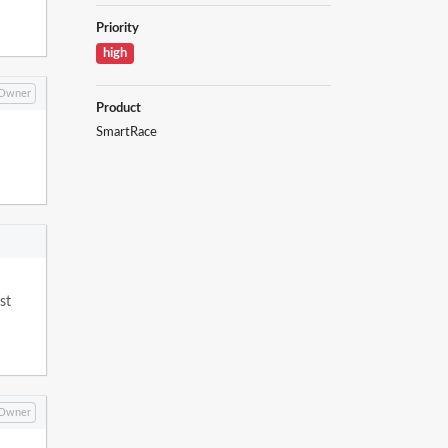
Priority
high
Owner
Product
SmartRace
st
Owner