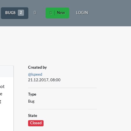
BUGS
2
New
LOGIN
Created by
@lspeed
21.12.2017, 08:00
not
ne
Type
g
Bug
State
Closed