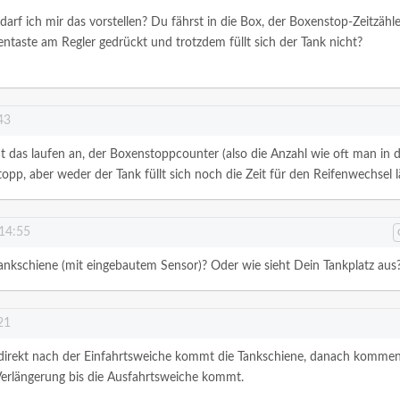
arf ich mir das vorstellen? Du fährst in die Box, der Boxenstop-Zeitzähle
hentaste am Regler gedrückt und trotzdem füllt sich der Tank nicht?
43
ht das laufen an, der Boxenstoppcounter (also die Anzahl wie oft man in 
pp, aber weder der Tank füllt sich noch die Zeit für den Reifenwechsel l
 14:55
Tankschiene (mit eingebautem Sensor)? Oder wie sieht Dein Tankplatz aus
21
e, direkt nach der Einfahrtsweiche kommt die Tankschiene, danach komme
Verlängerung bis die Ausfahrtsweiche kommt.