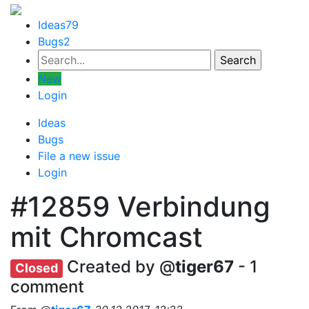
Ideas
79
Bugs
2
New
Login
Ideas
Bugs
File a new issue
Login
#12859
Verbindung
mit Chromcast
Created by @
tiger67
- 1
Closed
comment