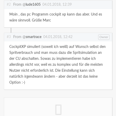
#2
From @
lude1605
04.01.2018, 12:39
Moin , das pc Programm cockpit xp kann das aber. Und es
wäre sinnvoll. Grüße Marc
#3
From @
smartrace
04.01.2018, 12:42
Owner
CockpitXP simuliert (soweit ich weiß) auf Wunsch selbst den
Spritverbrauch und man muss dazu die Spritsimulation an
der CU abschalten. Sowas zu implementieren habe ich
allerdings nicht vor, weil es zu komplex und für die meisten
Nutzer nicht erforderlich ist. Die Einstellung kann sich
natürlich irgendwann ändern - aber derzeit ist das keine
Option :-)