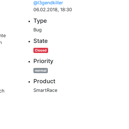
@l3gendkiller
06.02.2018, 18:30
Type
Bug
hte
State
n
Closed
Priority
normal
Product
SmartRace
ch