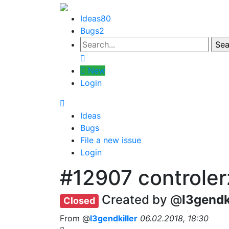
Ideas
80
Bugs
2
New
Login
Ideas
Bugs
File a new issue
Login
#12907
controle
Created by @
l3gendk
Closed
From @
l3gendkiller
06.02.2018, 18:30