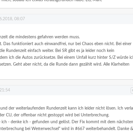
6.2018, 08:07
enzeit die mindestens gefahren werden muss.
t. Das funktioniert auch einwandfrei, nur bei Chaos eben nicht.
Bei einer
ie Rundenzeit einfach weiter.
Bei SR gibt es ja leider noch kein
ndem ich die Autos zurücksetze.
Bei einem Unfall kurz hinter S/Z würde ic
setzen. Geht aber nicht, da die Runde dann gezählt wird.
Alle Klarheiten
 21:54
nd der weiterlaufenden Rundenzeit kann ich leider nicht lösen. Ich verl
der CU, der offenbar nicht gestoppt wird bei Unterbrechung.
ich - denke ich - gefunden und gelöst. Der Fix kommt mit dem nächste
terbrechung bei Wetterwechsel" wird in #667 weiterbehandelt.
Danke 