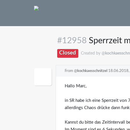
#12958
Sperrzeit 
Closed
Created by @
kochkaesschni
From @
kochkaesschnitzel
18.06.2018,
Hallo Marc,
in SR habe ich eine Sperrzeit von
allerdings Chaos drücke dann funkti
Kannst du bitte das Zeitinterval
Im Moment sind es 6 Sekunden, wo