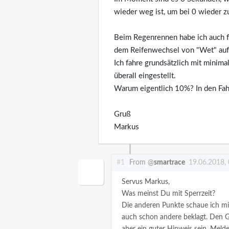
wieder weg ist, um bei 0 wieder 
Beim Regenrennen habe ich auch f
dem Reifenwechsel von "Wet" auf "
Ich fahre grundsätzlich mit minim
überall eingestellt.
Warum eigentlich 10%? In den Fahr
Gruß
Markus
#1
From @
smartrace
19.06.2018,
Servus Markus,
Was meinst Du mit Sperrzeit?
Die anderen Punkte schaue ich mir 
auch schon andere beklagt. Den G
aber ein guter Hinweis sein. Meld