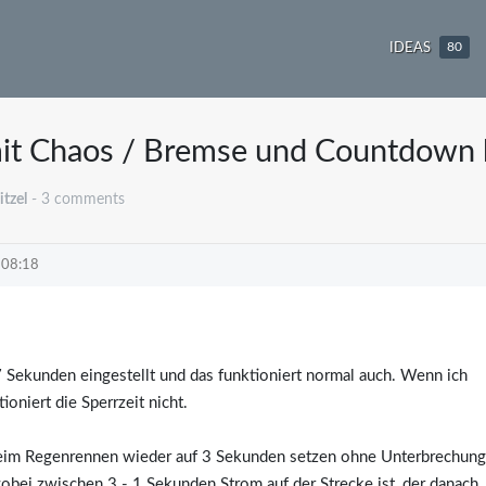
IDEAS
80
mit Chaos / Bremse und Countdown 
tzel
- 3 comments
 08:18
 7 Sekunden eingestellt und das funktioniert normal auch. Wenn ich
oniert die Sperrzeit nicht.
l beim Regenrennen wieder auf 3 Sekunden setzen ohne Unterbrechung
bei zwischen 3 - 1 Sekunden Strom auf der Strecke ist, der danach