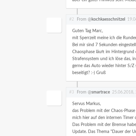
#2
From @
kochkaesschnitzel
19.0
Guten Tag Marc,
mit Sperrzeit meine ich die Rund
Bei mir sind 7 Sekunden eingestell
Chaosphase läuft im Hintergrund d
Strafensystem und ich löse das, i
gerne das Auto wieder hinter S/Z 
beseitigt? :-)
Gruß
#3
From @
smartrace
25.06.2018,
Servus Markus,
das Problem mit der Chaos-Phase u
mich hier auf den internen Timer 
Das Problem mit der Bremse habe 
Update.
Das Thema "Dauer der Un