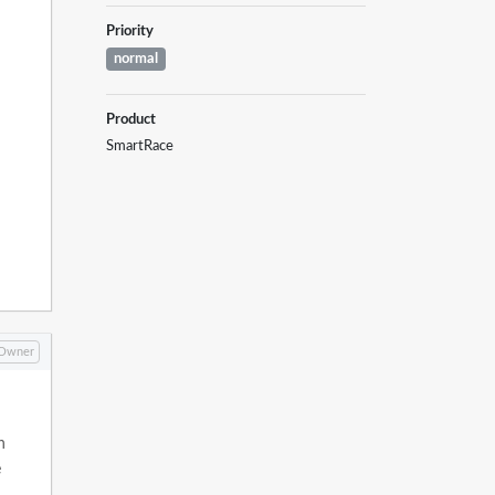
Priority
normal
Product
SmartRace
Owner
h
e