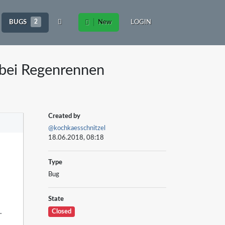
BUGS
2
New
LOGIN
bei Regenrennen
Created by
@kochkaesschnitzel
18.06.2018, 08:18
Type
Bug
State
.
Closed