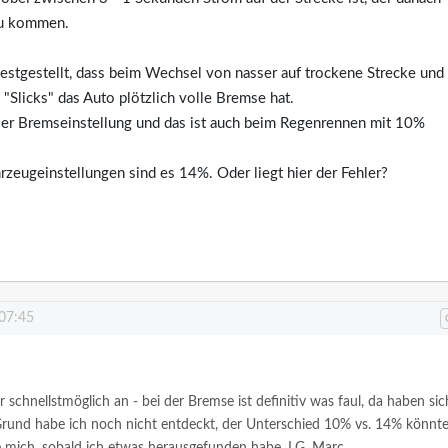
zu kommen.
estgestellt, dass beim Wechsel von nasser auf trockene Strecke und
Slicks" das Auto plötzlich volle Bremse hat.
aler Bremseinstellung und das ist auch beim Regenrennen mit 10%
zeugeinstellungen sind es 14%. Oder liegt hier der Fehler?
 07:45
schnellstmöglich an - bei der Bremse ist definitiv was faul, da haben sic
rund habe ich noch nicht entdeckt, der Unterschied 10% vs. 14% könnt
e mich, sobald ich etwas herausgefunden habe.
LG,
Marc