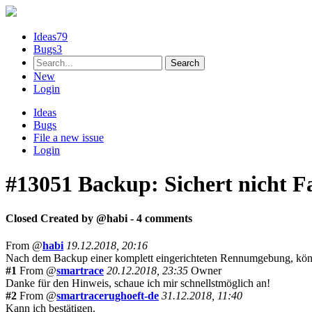
Ideas
79
Bugs
3
New
Login
Ideas
Bugs
File a new issue
Login
#13051
Backup: Sichert nicht F
Closed
Created by @
habi
- 4 comments
From @
habi
19.12.2018, 20:16
Nach dem Backup einer komplett eingerichteten Rennumgebung, könnten
#1
From @
smartrace
20.12.2018, 23:35
Owner
Danke für den Hinweis, schaue ich mir schnellstmöglich an!
#2
From @
smartracerughoeft-de
31.12.2018, 11:40
Kann ich bestätigen.