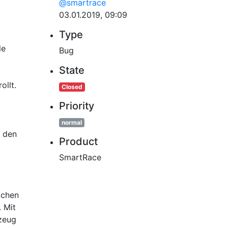
@smartrace
03.01.2019, 09:09
Type
le
Bug
State
ollt.
Closed
Priority
normal
n den
Product
SmartRace
ochen
 Mit
kzeug