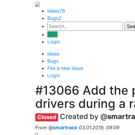
Ideas
78
Bugs
2
New
Login
Ideas
Bugs
File a new issue
Login
#13066
Add the p
drivers during a 
Created by @
smartr
Closed
From @
smartrace
03.01.2019, 09:09