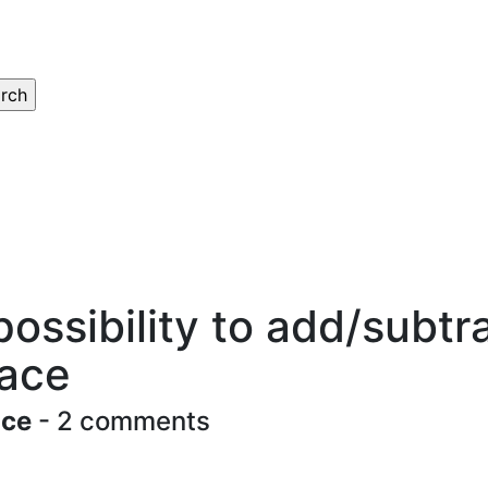
ossibility to add/subtra
race
ace
- 2 comments