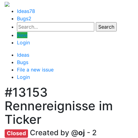
Ideas
78
Bugs
2
New
Login
Ideas
Bugs
File a new issue
Login
#13153
Rennereignisse im
Ticker
Created by @
oj
- 2
Closed