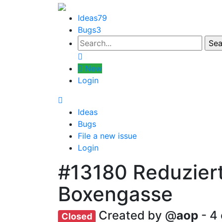
Ideas
79
Bugs
3
New
Login
Ideas
Bugs
File a new issue
Login
#13180
Reduziert
Boxengasse
Created by @
aop
- 4
Closed