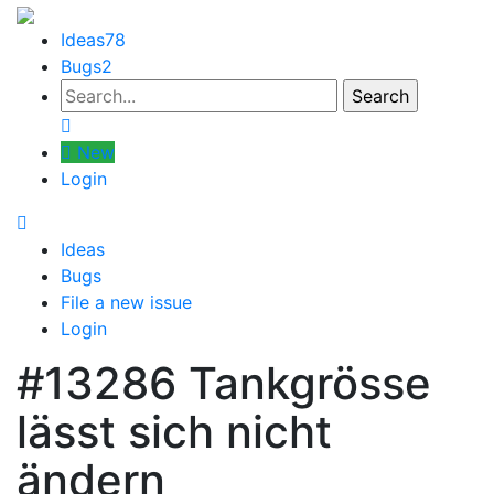
Ideas
78
Bugs
2
New
Login
Ideas
Bugs
File a new issue
Login
#13286
Tankgrösse
lässt sich nicht
ändern