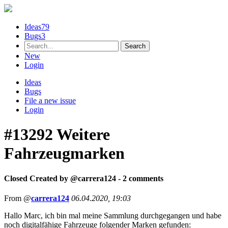
Ideas
79
Bugs
3
New
Login
Ideas
Bugs
File a new issue
Login
#13292
Weitere
Fahrzeugmarken
Closed
Created by @
carrera124
- 2 comments
From @
carrera124
06.04.2020, 19:03
Hallo Marc, ich bin mal meine Sammlung durchgegangen und habe
noch digitalfähige Fahrzeuge folgender Marken gefunden: