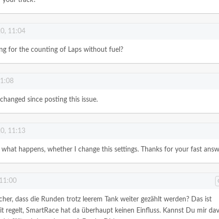
0, 11:04
tting for the counting of Laps without fuel?
11:08
I changed since posting this issue.
0, 11:13
er, what happens, whether I change this settings. Thanks for your fast answ
 11:00
cher, dass die Runden trotz leerem Tank weiter gezählt werden? Das ist
it regelt, SmartRace hat da überhaupt keinen Einfluss. Kannst Du mir da