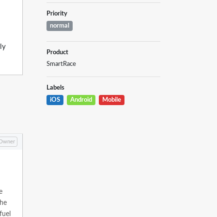
Priority
normal
ly
Product
SmartRace
Labels
iOS
Android
Mobile
Owner
e
The
fuel