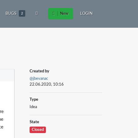
BUGS
2
New
LOGIN
Created by
@jbevanac
22.06.2020, 10:16
Type
Idea
re
he
State
ce
Closed