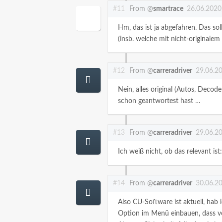
#11
From @
smartrace
26.06.2020
Hm, das ist ja abgefahren. Das sol
(insb. welche mit nicht-originale
#12
From @
carreradriver
29.06.2
Nein, alles original (Autos, Decode
schon geantwortest hast …
#13
From @
carreradriver
29.06.2
Ich weiß nicht, ob das relevant ist
#14
From @
carreradriver
30.06.2
Also CU-Software ist aktuell, hab 
Option im Menü einbauen, dass vo