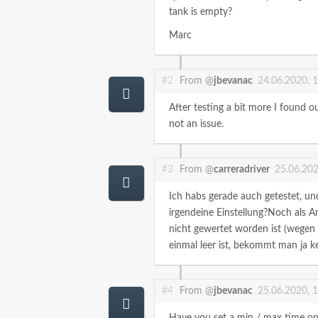
tank is empty?
Marc
#2
From @
jbevanac
24.06.2020, 
After testing a bit more I found ou
not an issue.
#3
From @
carreradriver
25.06.202
Ich habs gerade auch getestet, un
irgendeine Einstellung?Noch als 
nicht gewertet worden ist (wegen 
einmal leer ist, bekommt man ja
#4
From @
jbevanac
25.06.2020, 
Have you set a min / max time on