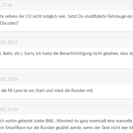
, 17:36
lte seitens der CU nicht möglich sein. Setzt Du modifizierte Fahrzeuge ein
m Decoder)?
020, 10:15
r, Bahn, etc.). Sorry, ich hatte die Benachrichtigung nicht gesehen, dass d
020, 10:26
: die Pit Lane ist am Start und misst die Runden mit.
020, 15:04
ich vorhin getestet (siehe Bild)…Könntest du ganz eventuell eine manuelle
n SmartRace nur die Runden gezählt werde, wenn der Tank nicht leer is