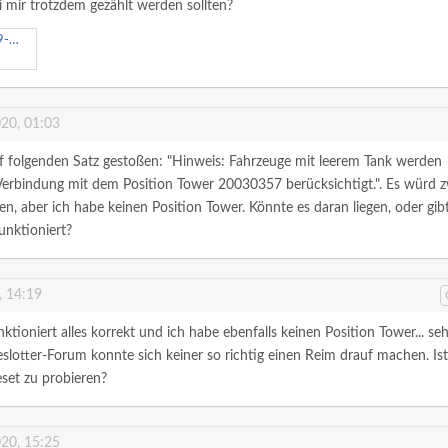
bei mir trotzdem gezählt werden sollten?
peg
020, 01:03
uf folgenden Satz gestoßen: "Hinweis: Fahrzeuge mit leerem Tank werden
 Verbindung mit dem Position Tower 20030357 berücksichtigt.". Es würd 
n, aber ich habe keinen Position Tower. Könnte es daran liegen, oder gibt
unktioniert?
, 14:19
ktioniert alles korrekt und ich habe ebenfalls keinen Position Tower... seh
eslotter-Forum konnte sich keiner so richtig einen Reim drauf machen. Ist
set zu probieren?
020, 15:25