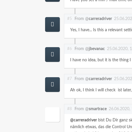
#5
From @
carreradriver
25.06.202
Yes, I have... Is this a relevant se
#6
From @
jbevanac
25.06.2020, 
I have no idea, but it is the thing 
#7
From @
carreradriver
25.06.202
Ah ok, I think I will check ist lat
#8
From @
smartrace
26.06.2020,
@carreradriver
bist Du Dir ganz si
nämlich etwas, das die Control Un