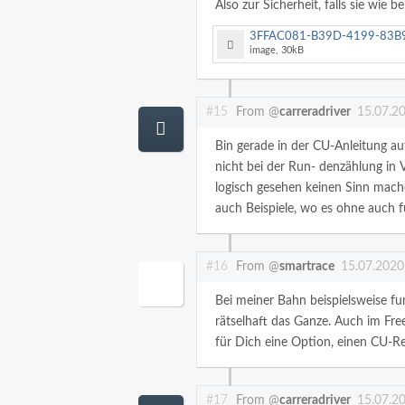
Also zur Sicherheit, falls sie wie 
3FFAC081-B39D-4199-83B9-3CBC3BC5511A.j
image, 30kB
#15
From @
carreradriver
15.07.2
Bin gerade in der CU-Anleitung a
nicht bei der Run- denzählung in
logisch gesehen keinen Sinn mache
auch Beispiele, wo es ohne auch f
#16
From @
smartrace
15.07.2020
Bei meiner Bahn beispielsweise fun
rätselhaft das Ganze. Auch im Fre
für Dich eine Option, einen CU-Re
#17
From @
carreradriver
15.07.2