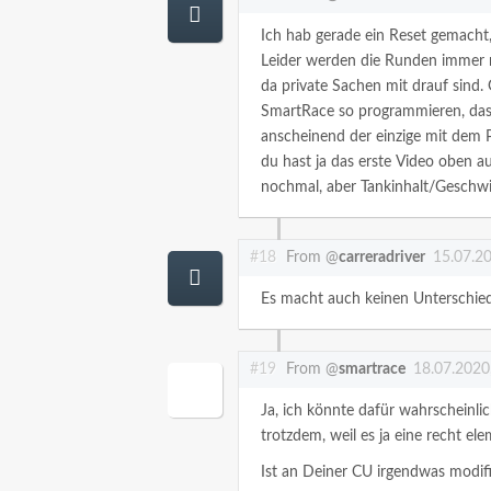
Ich hab gerade ein Reset gemacht
Leider werden die Runden immer no
da private Sachen mit drauf sind.
SmartRace so programmieren, dass
anscheinend der einzige mit dem P
du hast ja das erste Video oben a
nochmal, aber Tankinhalt/Geschwi
#18
From @
carreradriver
15.07.2
Es macht auch keinen Unterschied
#19
From @
smartrace
18.07.2020
Ja, ich könnte dafür wahrscheinli
trotzdem, weil es ja eine recht ele
Ist an Deiner CU irgendwas modifiz