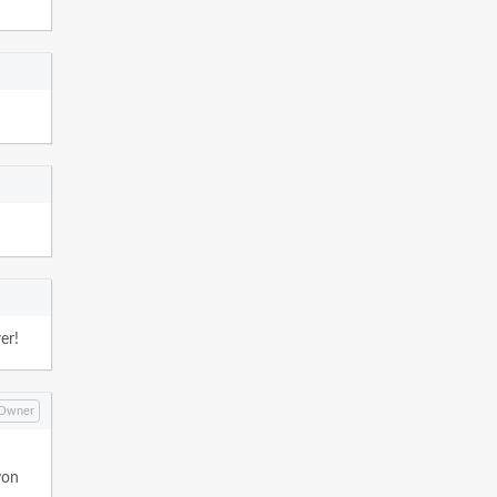
er!
Owner
von