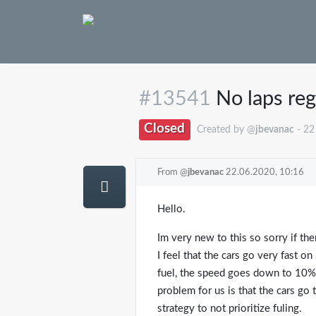
#13541
No laps regi
Closed
Created by @
jbevanac
- 22
From @
jbevanac
22.06.2020, 10:16
Hello.
Im very new to this so sorry if ther
I feel that the cars go very fast 
fuel, the speed goes down to 10% a
problem for us is that the cars go
strategy to not prioritize fuling.