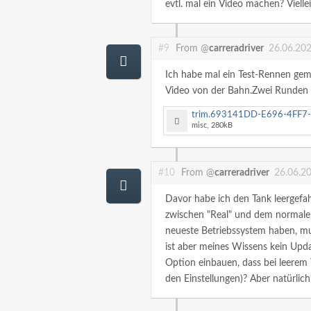
evtl. mal ein Video machen? Vielle
#9
From @
carreradriver
26.06.202
Ich habe mal ein Test-Rennen gem
Video von der Bahn.Zwei Runden b
trim.693141DD-E696-4FF7-8B33-C7EE213E8F72
misc, 280kB
#10
From @
carreradriver
26.06.2
Davor habe ich den Tank leergefahre
zwischen "Real" und dem normalen
neueste Betriebssystem haben, mus
ist aber meines Wissens kein Upda
Option einbauen, dass bei leerem 
den Einstellungen)? Aber natürlich