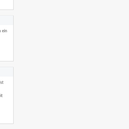
 ein
ist
it