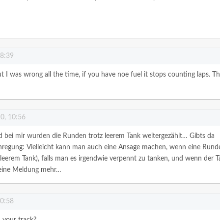
18:39
t I was wrong all the time, if you have noe fuel it stops counting laps. Thi
0, 10:56
d bei mir wurden die Runden trotz leerem Tank weitergezählt… Gibts da
Anregung: Vielleicht kann man auch eine Ansage machen, wenn eine Rund
leerem Tank), falls man es irgendwie verpennt zu tanken, und wenn der 
 keine Meldung mehr…
10:58
 your track?