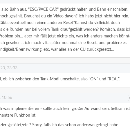
, also Bahn aus, "ESC/PACE CAR" gedrückt halten und Bahn einschalten.
ch gezählt. Brauchst du ein Video davon? Ich habs jetzt nicht hier rein,
 Gibts eventuell noch einen anderen Reset?Kannst du vielleicht doch
 die Runden nur bei vollem Tank draufgezählt werden? Komisch, dass ic
roblem bin… aber mir fällt jetzt nichts ein, was ich anders machen könnt
uch gesehen… ich mach vllt. später nochmal eine Reset, und probiere es
ndigkeit/Bremswirkung, etc. war alles an der CU zurückgesetzt…
020, 23:33
, ob ich zwischen den Tank-Modi umschalte, also "ON" und "REAL".
, 10:56
ch was implementieren - sollte auch kein großer Aufwand sein. Seltsam ist
mentare Funktion ist.
iert/gelötet/etc.? Sorry, falls ich das schon anderswo gefragt habe.