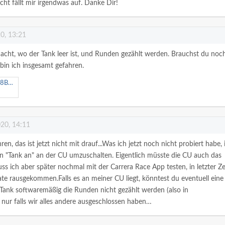
icht fällt mir irgendwas auf. Danke Dir!
0, 13:21
acht, wo der Tank leer ist, und Runden gezählt werden. Brauchst du noch
in ich insgesamt gefahren.
.mov
020, 14:11
n, das ist jetzt nicht mit drauf...Was ich jetzt noch nicht probiert habe, 
 "Tank an" an der CU umzuschalten. Eigentlich müsste die CU auch das
s ich aber später nochmal mit der Carrera Race App testen, in letzter Ze
te rausgekommen.Falls es an meiner CU liegt, könntest du eventuell eine
Tank softwaremäßig die Runden nicht gezählt werden (also in
 nur falls wir alles andere ausgeschlossen haben…