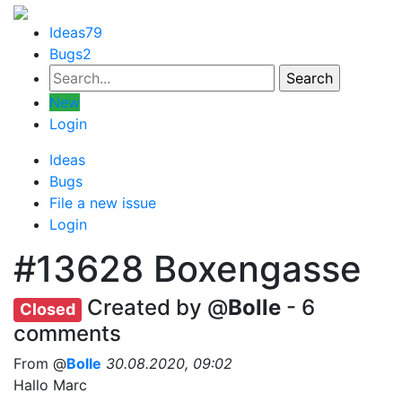
Ideas
79
Bugs
2
New
Login
Ideas
Bugs
File a new issue
Login
#13628
Boxengasse
Created by @
Bolle
- 6
Closed
comments
From @
Bolle
30.08.2020, 09:02
Hallo Marc