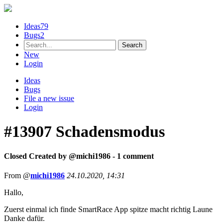
Ideas
79
Bugs
2
New
Login
Ideas
Bugs
File a new issue
Login
#13907
Schadensmodus
Closed
Created by @
michi1986
- 1 comment
From @
michi1986
24.10.2020, 14:31
Hallo,
Zuerst einmal ich finde SmartRace App spitze macht richtig Laune
Danke dafür.