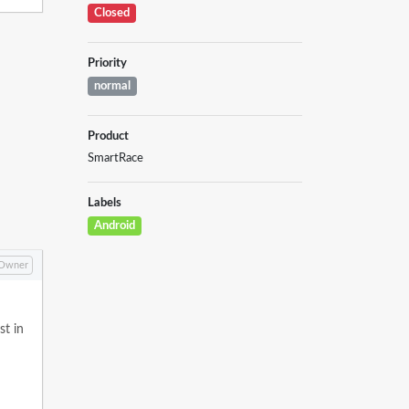
Closed
Priority
normal
Product
SmartRace
Labels
Android
Owner
st in