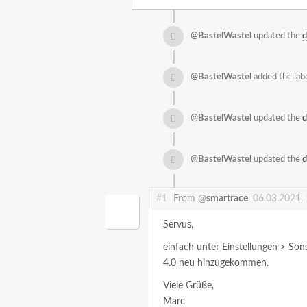
@BastelWastel
updated the
d
@BastelWastel
added the lab
@BastelWastel
updated the
d
@BastelWastel
updated the
d
#1
From @
smartrace
06.03.2021,
Servus,
einfach unter Einstellungen > Sonst
4.0 neu hinzugekommen.
Viele Grüße,
Marc