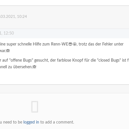
.03.2021, 10:24
1, 12:50
ine super schnelle Hilfe zum Renn-WE😎🤩, trotz das der Fehler unter
war.🙈
auf "offene Bugs" gesucht, der farblose Knopf für die "closed Bugs" ist f
nell zu übersehen.🙈
u need to be
logged in
to add a comment.