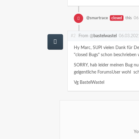
@smartrace
closed
this
06
#2
From @
bastelwastel
06.03.202
Hy Marc, SUPI vielen Dank für De
"closed Bugs" schon beschrieben 
SORRY, hab leider meinen Bug nur 
gelgentliche ForumsUser wohl sch
Vg BastelWastel
Yo