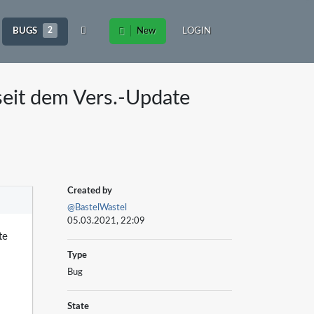
BUGS
2
New
LOGIN
seit dem Vers.-Update
Created by
@BastelWastel
05.03.2021, 22:09
te
Type
Bug
State