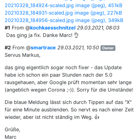
20210328_184924-scaled.jpg
image (jpeg), 451kB
20210328_184931-scaled.jpg
image (jpeg), 227kB
20210328_184956-scaled.jpg
image (jpeg), 349kB
#1
From @
kochkaesschnitzel
29.03.2021, 08:03
Das ging ja fix. Danke Marc! 👌
#2
From @
smartrace
29.03.2021, 10:50
Owner
Servus Markus,
das ging eigentlich sogar noch fixer - das Update
habe ich schon ein paar Stunden nach der 5.0
rausgehauen, aber Google prüft momentan sehr lange
(angeblich wegen Corona ;-)). Sorry für die Umstände!
Die blaue Meldung lässt sich durch Tippen auf das "X"
für eine Minute ausblenden. So nervt es nach einer Zeit
wieder, aber ist nicht ständig im Weg. 👍
Grüße,
Marc