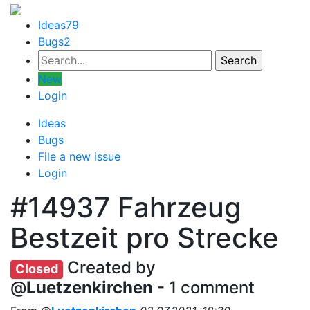
Ideas
79
Bugs
2
New
Login
Ideas
Bugs
File a new issue
Login
#14937
Fahrzeug
Bestzeit pro Strecke
Created by
Closed
@
Luetzenkirchen
- 1 comment