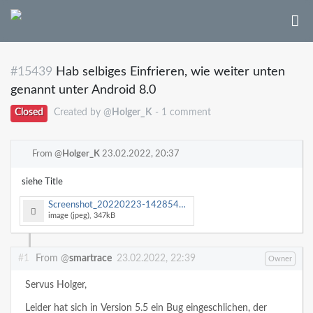
#15439
Hab selbiges Einfrieren, wie weiter unten
genannt unter Android 8.0
Closed
Created by @
Holger_K
- 1 comment
From @
Holger_K
23.02.2022, 20:37
siehe Title
Screenshot_20220223-142854.jpg
image (jpeg), 347kB
#1
From @
smartrace
23.02.2022, 22:39
Owner
Servus Holger,
Leider hat sich in Version 5.5 ein Bug eingeschlichen, der