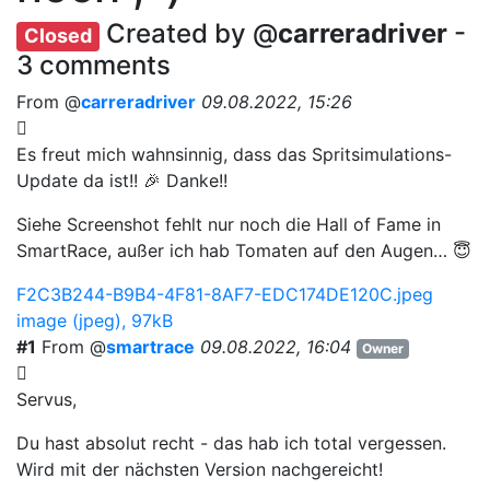
Created by @
carreradriver
-
Closed
3 comments
From @
carreradriver
09.08.2022, 15:26
Es freut mich wahnsinnig, dass das Spritsimulations-
Update da ist!! 🎉 Danke!!
Siehe Screenshot fehlt nur noch die Hall of Fame in
SmartRace, außer ich hab Tomaten auf den Augen… 😇
F2C3B244-B9B4-4F81-8AF7-EDC174DE120C.jpeg
image (jpeg), 97kB
#1
From @
smartrace
09.08.2022, 16:04
Owner
Servus,
Du hast absolut recht - das hab ich total vergessen.
Wird mit der nächsten Version nachgereicht!