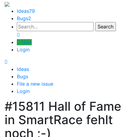
Ideas
79
Bugs
2
New
Login
Ideas
Bugs
File a new issue
Login
#15811
Hall of Fame
in SmartRace fehlt
noch ;-)