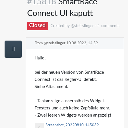
#15818
SmartRace
Connect UI kaputt
Closed
Created by @
steisslinger
- 4 comments
From @
steisslinger
10.08.2022, 14:59
Hallo,
bei der neuen Version von SmartRace
Connect ist das Regler-UI defekt.
Siehe Attachment.
- Tankanzeige ausserhalb des Widget-
Fensters und auch keine Zapfsäule mehr.
- Zwei leeren Widgets werden angezeigt
Screenshot_20220810-145039_SmartRace-Connect_mod.jpg