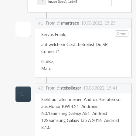
image (jpeg), 166kB
#1
From @
smartrace
10.08.2022, 15:23
Owner
Servus Frank,
auf welchem Gerät betreibst Du SR
Connect?
Grüße,
Marc
#2
From @
steisslinger
10.08.2022, 15:41
Sieht auf allen meinen Android-Geräten so
aus.Honor KWI-L21 Androind
6.0.1Samsung Galaxy A51 Android
12SSamsung Galaxy Tab A 2016 Android
8.1.0