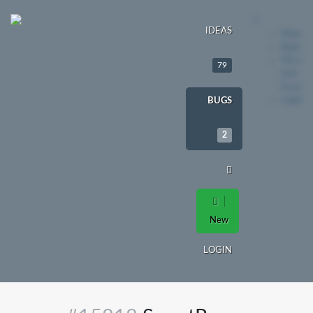
IDEAS
Ideas
Bugs
File a
79
new
issue
Login
BUGS
2
New
LOGIN