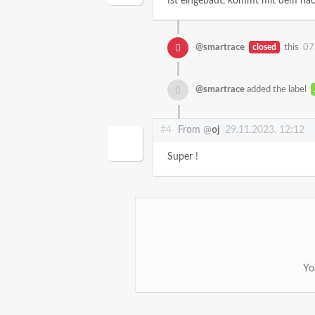
Ist eingebaut, kommt mit dem näch
@smartrace
closed
this
07
@smartrace
added the label
#4
From @
oj
29.11.2023, 12:12
Super !
Yo