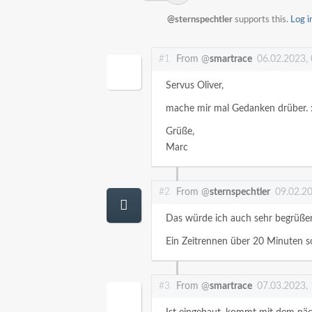
@sternspechtler
supports this.
Log i
#1
From @
smartrace
06.02.2023,
Servus Oliver,
mache mir mal Gedanken drüber. :
Grüße,
Marc
#2
From @
sternspechtler
09.02.2
Das würde ich auch sehr begrüße
Ein Zeitrennen über 20 Minuten so
#3
From @
smartrace
07.03.2023,