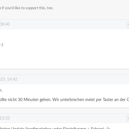
n
if you'd like to support this, too.
 08:40
-)
023, 14:42
n.
llte nicht 30 Minuten gehen. Wir unterbrechen meist per Taster an der 
 13:32