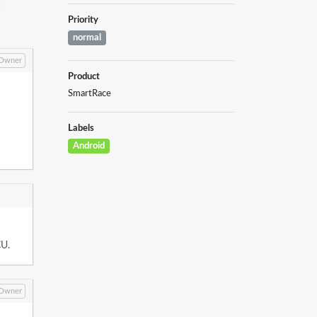
Priority
normal
Owner
Product
SmartRace
Labels
Android
CU.
Owner