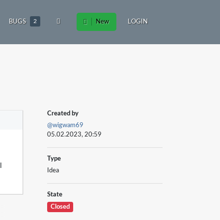
BUGS
2
New
LOGIN
Created by
@wigwam69
05.02.2023, 20:59
Type
l
Idea
State
Closed