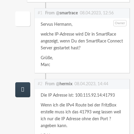
#1
From @
smartrace
08.04.2023, 12:56
Owner
Servus Hermann,
welche IP-Adresse wird Dir in SmartRace
angezeigt, wenn Du den SmartRace Connect
Server gestartet hast?
Grüße,
Marc
#2
From @
hermix
08.04.2023, 14:44
Die IP Adresse ist: 100.115.92.14:41793
Wenn ich die IPv4 Route bei der FritzBox
erstelle muss ich das 41793 weg lassen weil
ich nur die IP Adresse ohne den Port ?
angeben kann.