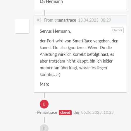
LG Hermann
#3
From @
smartrace
13.04.2023, 08:29
Owner
Servus Hermann,
der Port wird von SmartRace vergeben, den
kannst Du also ignorieren. Wenn Du die
Anleitung wirklich korrekt befolgt hast, es
aber trotzdem nicht klappt, bin ich leider
momentan überfragt, woran es liegen
könnte... :-(
Marc
@smartrace
closed
this
05.06.2023, 10:23