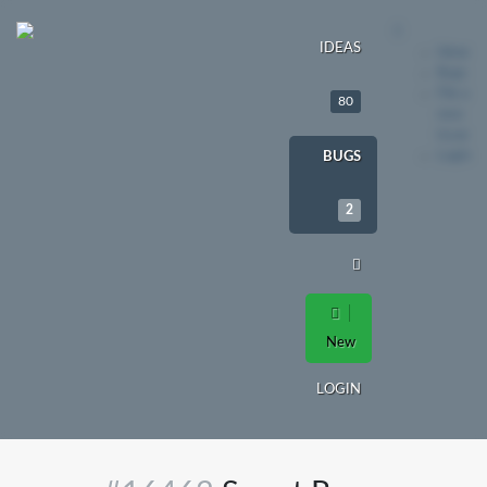
IDEAS
Ideas
Bugs
File a
80
new
issue
Login
BUGS
2
New
LOGIN