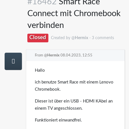
#16462
Smart Race
Connect mit Chromebook
verbinden
Closed
Created by @
Hermix
- 3 comments
From @
Hermix
08.04.2023, 12:55
Hallo
ich benutze Smart Race mit einem Lenovo
Chromebook.
Dieser ist über ein USB - HDMI KAbel an
einem TV angeschlossen.
Funktioniert einwandfrei.