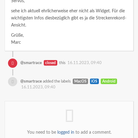
Servus,
sehe ich aktuell ehrlicherweise eher nicht als Widget. Für die
wichtigsten Infos diesbezüglich gibt es ja die Streckenrekord-
Ansicht.
Grüße,
Marc
@smartrace
closed
this
16.11.2023, 09:40
@smartrace
added the labels
MacOS
iOS
Android
16.11.2023, 09:40
You need to be
logged in
to add a comment.