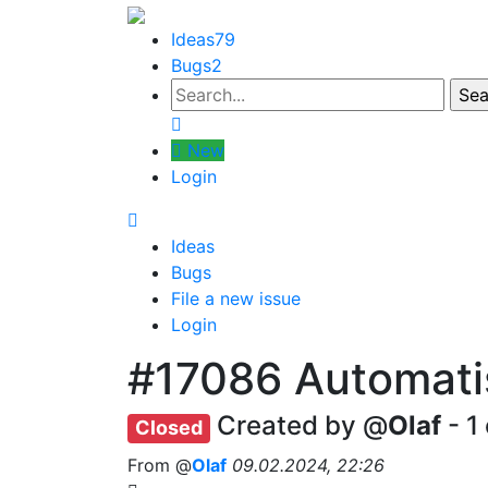
Ideas
79
Bugs
2
New
Login
Ideas
Bugs
File a new issue
Login
#17086
Automatis
Created by @
Olaf
- 1
Closed
From @
Olaf
09.02.2024, 22:26