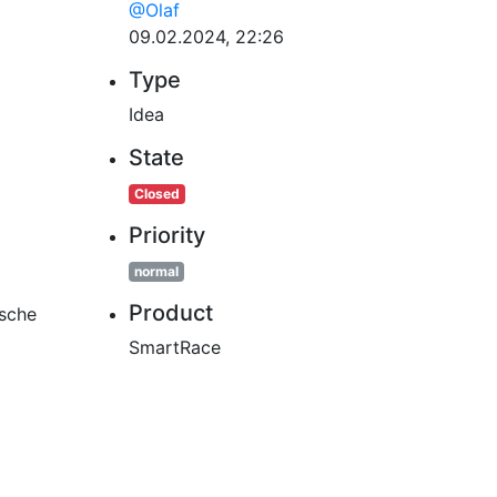
@Olaf
09.02.2024, 22:26
Type
Idea
State
Closed
Priority
normal
Product
ische
SmartRace