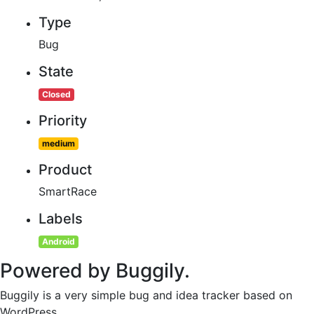
Type
Bug
State
Closed
Priority
medium
Product
SmartRace
Labels
Android
Powered by Buggily.
Buggily is a very simple bug and idea tracker based on
WordPress.