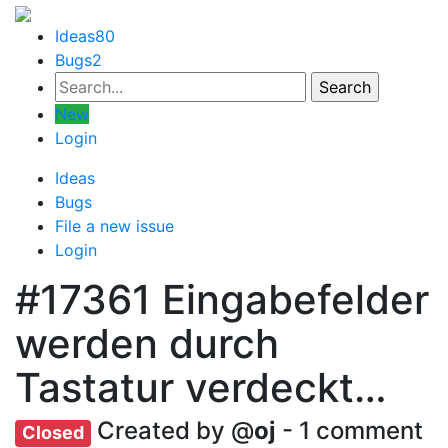
Ideas
80
Bugs
2
New
Login
Ideas
Bugs
File a new issue
Login
#17361
Eingabefelder
werden durch
Tastatur verdeckt…
Created by @
oj
- 1 comment
Closed