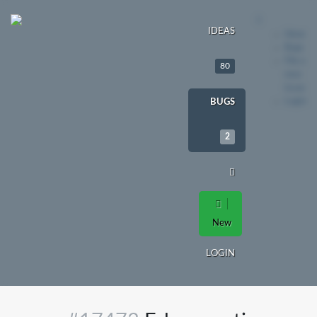
IDEAS
Ideas
Bugs
File a
80
new
issue
Login
BUGS
2
New
LOGIN