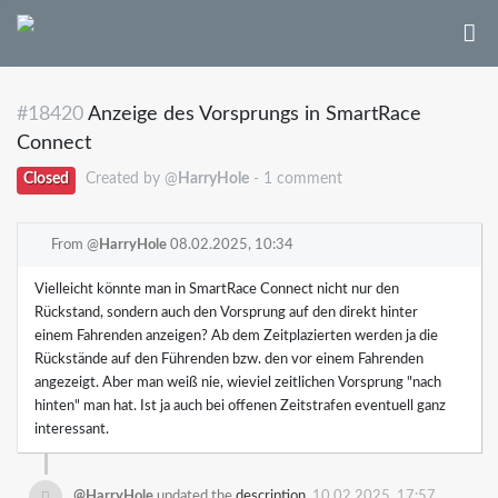
#18420
Anzeige des Vorsprungs in SmartRace
Connect
Closed
Created by @
HarryHole
- 1 comment
From @
HarryHole
08.02.2025, 10:34
Vielleicht könnte man in SmartRace Connect nicht nur den
Rückstand, sondern auch den Vorsprung auf den direkt hinter
einem Fahrenden anzeigen? Ab dem Zeitplazierten werden ja die
Rückstände auf den Führenden bzw. den vor einem Fahrenden
angezeigt. Aber man weiß nie, wieviel zeitlichen Vorsprung "nach
hinten" man hat. Ist ja auch bei offenen Zeitstrafen eventuell ganz
interessant.
@HarryHole
updated the
description
10.02.2025, 17:57