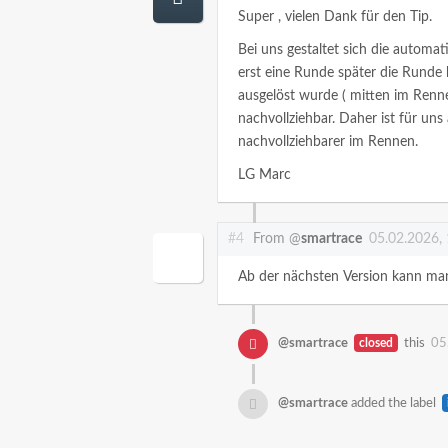
Super , vielen Dank für den Tip.
Bei uns gestaltet sich die automa
erst eine Runde später die Runde k
ausgelöst wurde ( mitten im Renne
nachvollziehbar. Daher ist für uns 
nachvollziehbarer im Rennen.
LG Marc
#4
From @
smartrace
05.02.2026,
Ab der nächsten Version kann ma
@smartrace
closed
this
05
@smartrace
added the label