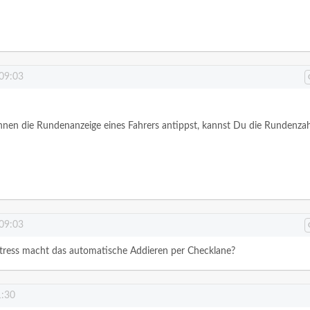
 09:03
en die Rundenanzeige eines Fahrers antippst, kannst Du die Rundenzah
 09:03
tress macht das automatische Addieren per Checklane?
1:30