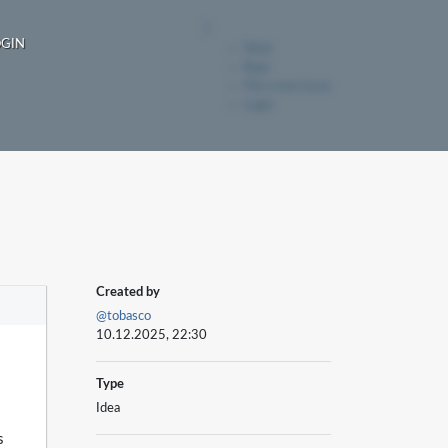
GIN
Ideas
Bugs
File a new issue
Login
Created by
@tobasco
10.12.2025, 22:30
Type
Idea
s