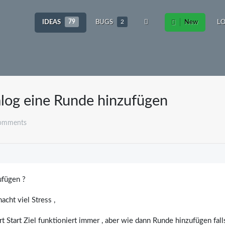
IDEAS
79
BUGS
2
New
LO
log eine Runde hinzufügen
comments
ufügen ?
cht viel Stress ,
t Start Ziel funktioniert immer , aber wie dann Runde hinzufügen fall