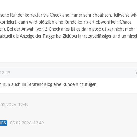
tische Rundenkorrektur via Checklane immer sehr choatisch. Teilweise wir
orrigiert, dann wird plötzlich eine Runde korrigiert obwohl kein Chaos
n). Bei der Anwahl von 2 Checklanes ist es dann absolut gar nicht mehr
aktuell die Anzeige der Flagge bei Zielüberfahrt zuverlässiger und unmitte
 12:49
n nun auch im Strafendialog eine Runde hinzufügen
.02.2026, 12:49
iOS
05.02.2026, 12:49