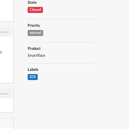
State
Closed
Priority
Owner
normal
Product
l
SmartRace
Labels
iOS
Owner