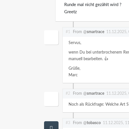
Runde mal nicht gezählt wird ?
Greetz
#1
From @
smartrace
11.12.2025,
Servus,
wenn Du bei unterbrochenem Renn
manuell bearbeiten. 👍
Grüße,
Marc
#2
From @
smartrace
11.12.2025,
Noch als Rückfrage: Welche Art S
#3
From @
tobasco
11.12.2025, 1