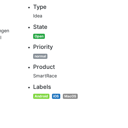
Type
Idea
State
ungen
Open
l
Priority
normal
Product
SmartRace
Labels
Android
iOS
MacOS