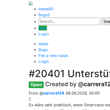
Ideas
80
Bugs
2
New
Login
Ideas
Bugs
File a new issue
Login
#20401
Unterstüt
Created by @
carrera1
Open
From @
carrera124
08.06.2026, 00:00
Es wäre sehr praktisch, wenn Smartrace me