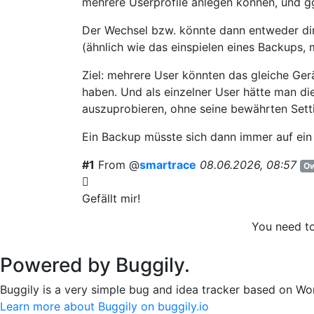
mehrere Userprofile anlegen können, und gg
Der Wechsel bzw. könnte dann entweder dir
(ähnlich wie das einspielen eines Backups,
Ziel: mehrere User könnten das gleiche Gerä
haben. Und als einzelner User hätte man di
auszuprobieren, ohne seine bewährten Set
Ein Backup müsste sich dann immer auf ein e
#1
From @
smartrace
08.06.2026, 08:57
Ow
Gefällt mir!
You need t
Powered by Buggily.
Buggily is a very simple bug and idea tracker based on Wo
Learn more about Buggily on buggily.io