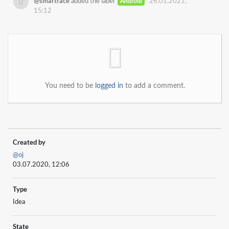
@smartrace
added the label
Android
26.01.2021,
15:12
You need to be
logged in
to add a comment.
Created by
@oj
03.07.2020, 12:06
Type
Idea
State