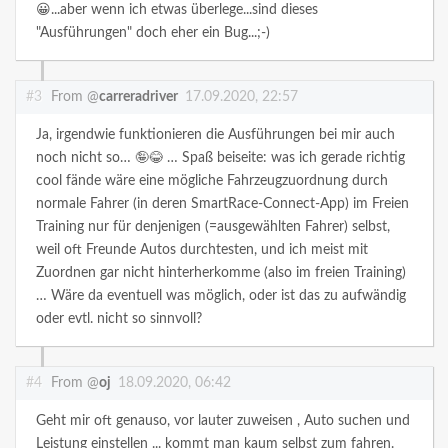
😀...aber wenn ich etwas überlege...sind dieses
"Ausführungen" doch eher ein Bug...;-)
#3
From @
carreradriver
17.09.2020, 22:57
Ja, irgendwie funktionieren die Ausführungen bei mir auch
noch nicht so… 🤪😂 … Spaß beiseite: was ich gerade richtig
cool fände wäre eine mögliche Fahrzeugzuordnung durch
normale Fahrer (in deren SmartRace-Connect-App) im Freien
Training nur für denjenigen (=ausgewählten Fahrer) selbst,
weil oft Freunde Autos durchtesten, und ich meist mit
Zuordnen gar nicht hinterherkomme (also im freien Training)
… Wäre da eventuell was möglich, oder ist das zu aufwändig
oder evtl. nicht so sinnvoll?
#4
From @
oj
18.09.2020, 06:42
Geht mir oft genauso, vor lauter zuweisen , Auto suchen und
Leistung einstellen ... kommt man kaum selbst zum fahren.