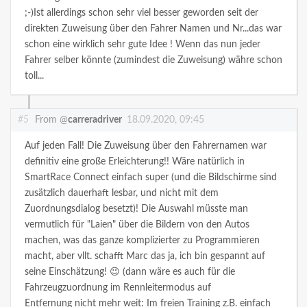
;-)Ist allerdings schon sehr viel besser geworden seit der
direkten Zuweisung über den Fahrer Namen und Nr...das war
schon eine wirklich sehr gute Idee ! Wenn das nun jeder
Fahrer selber könnte (zumindest die Zuweisung) währe schon
toll...
#5
From @
carreradriver
18.09.2020, 09:45
Auf jeden Fall! Die Zuweisung über den Fahrernamen war
definitiv eine große Erleichterung!! Wäre natürlich in
SmartRace Connect einfach super (und die Bildschirme sind
zusätzlich dauerhaft lesbar, und nicht mit dem
Zuordnungsdialog besetzt)! Die Auswahl müsste man
vermutlich für "Laien" über die Bildern von den Autos
machen, was das ganze komplizierter zu Programmieren
macht, aber vllt. schafft Marc das ja, ich bin gespannt auf
seine Einschätzung! 😉 (dann wäre es auch für die
Fahrzeugzuordnung im Rennleitermodus auf
Entfernung nicht mehr weit: Im freien Training z.B. einfach