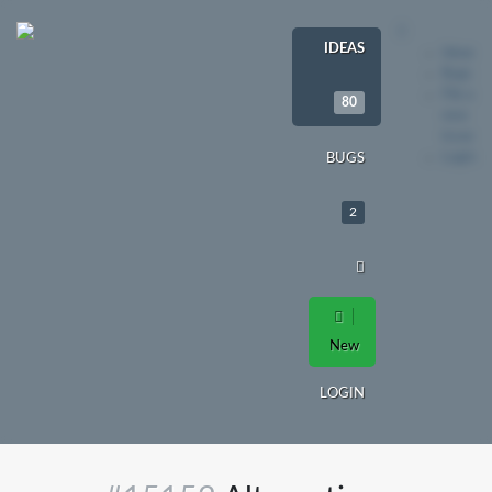
IDEAS
Ideas
Bugs
File a
80
new
issue
Login
BUGS
2
New
LOGIN