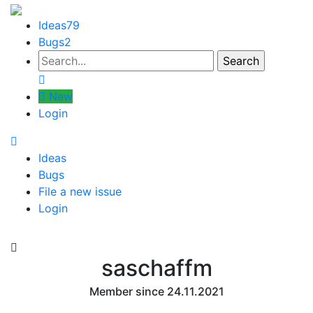
Ideas
79
Bugs
2
New
Login
Ideas
Bugs
File a new issue
Login
saschaffm
Member since 24.11.2021