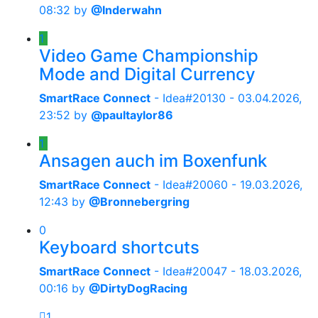
08:32
by
@Inderwahn
1
Video Game Championship
Mode and Digital Currency
SmartRace Connect
- Idea#20130 -
03.04.2026,
23:52
by
@paultaylor86
1
Ansagen auch im Boxenfunk
SmartRace Connect
- Idea#20060 -
19.03.2026,
12:43
by
@Bronnebergring
0
Keyboard shortcuts
SmartRace Connect
- Idea#20047 -
18.03.2026,
00:16
by
@DirtyDogRacing
1