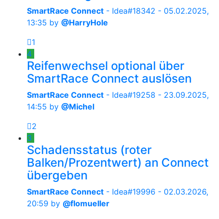
SmartRace Connect
- Idea#18342 -
05.02.2025,
13:35
by
@HarryHole
1
4
Reifenwechsel optional über
SmartRace Connect auslösen
SmartRace Connect
- Idea#19258 -
23.09.2025,
14:55
by
@Michel
2
3
Schadensstatus (roter
Balken/Prozentwert) an Connect
übergeben
SmartRace Connect
- Idea#19996 -
02.03.2026,
20:59
by
@flomueller