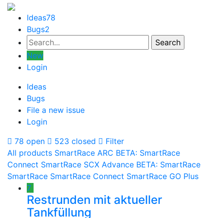
Ideas
78
Bugs
2
New
Login
Ideas
Bugs
File a new issue
Login
78 open
523 closed
Filter
All products
SmartRace ARC
BETA: SmartRace
Connect
SmartRace SCX Advance
BETA: SmartRace
SmartRace
SmartRace Connect
SmartRace GO Plus
7
Restrunden mit aktueller
Tankfüllung