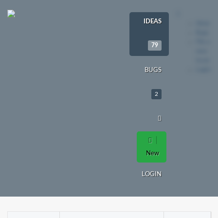
IDEAS
Ideas
Bugs
File a
79
new
issue
Login
BUGS
2
New
LOGIN