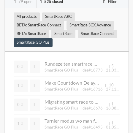
79 open
525 closed
Filter
All products
SmartRace ARC
BETA: SmartRace Connect
SmartRace SCX Advance
BETA: SmartRace
SmartRace
SmartRace Connect
SmartRace GO Plus
Rundezeiten smartrace GO plus
5
0
SmartRace GO Plus
- Idea#18773 -
21.03.2025, 12:16
Make Countdown Delay configurable
10
1
SmartRace GO Plus
- Idea#16916 -
27.11.2023, 10:04
Migrating smart race to new device
1
0
SmartRace GO Plus
- Idea#16676 -
18.08.2023, 14:44
Turnier modus wo man fahrer und autos auswählen kann und dann ein Tirnier machen
1
1
SmartRace GO Plus
- Idea#16495 -
01.05.2023, 12:48