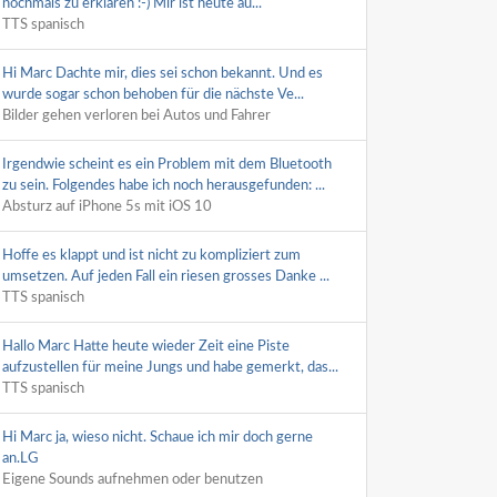
nochmals zu erklären :-) Mir ist heute au...
TTS spanisch
Hi Marc Dachte mir, dies sei schon bekannt. Und es
wurde sogar schon behoben für die nächste Ve...
Bilder gehen verloren bei Autos und Fahrer
Irgendwie scheint es ein Problem mit dem Bluetooth
zu sein. Folgendes habe ich noch herausgefunden: ...
Absturz auf iPhone 5s mit iOS 10
Hoffe es klappt und ist nicht zu kompliziert zum
umsetzen. Auf jeden Fall ein riesen grosses Danke ...
TTS spanisch
Hallo Marc Hatte heute wieder Zeit eine Piste
aufzustellen für meine Jungs und habe gemerkt, das...
TTS spanisch
Hi Marc ja, wieso nicht. Schaue ich mir doch gerne
an.LG
Eigene Sounds aufnehmen oder benutzen