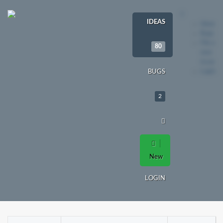
IDEAS
Ideas
Bugs
File a
80
new
issue
Login
BUGS
2
New
LOGIN