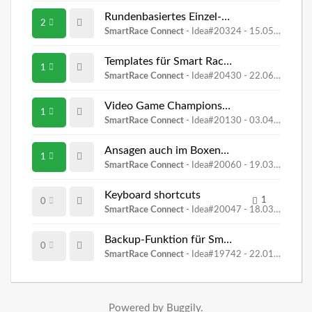
Rundenbasiertes Einzel-Langzeitfahren
2
SmartRace Connect
- Idea#20324 -
15.05.2026, 17:06
Templates für Smart Race connect
1
SmartRace Connect
- Idea#20430 -
22.06.2026, 08:32
Video Game Championship Mode and Digital Currency
1
SmartRace Connect
- Idea#20130 -
03.04.2026, 23:52
Ansagen auch im Boxenfunk
1
SmartRace Connect
- Idea#20060 -
19.03.2026, 12:43
Keyboard shortcuts
1
0
SmartRace Connect
- Idea#20047 -
18.03.2026, 00:16
Backup-Funktion für SmartRace Connect
0
SmartRace Connect
- Idea#19742 -
22.01.2026, 12:23
Powered by Buggily.