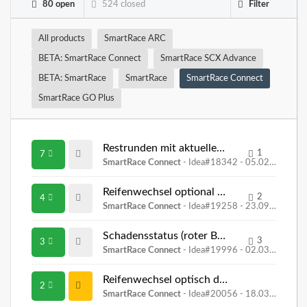
80 open
524 closed
Filter
All products
SmartRace ARC
BETA: SmartRace Connect
SmartRace SCX Advance
BETA: SmartRace
SmartRace
SmartRace Connect
SmartRace GO Plus
Restrunden mit aktueller Tankfüllung
1
7
SmartRace Connect
- Idea#18342 -
05.02.2025, 13:35
Reifenwechsel optional über SmartRace Connect auslösen
2
4
SmartRace Connect
- Idea#19258 -
23.09.2025, 14:55
Schadensstatus (roter Balken/Prozentwert) an Connect übergeben
3
3
SmartRace Connect
- Idea#19996 -
02.03.2026, 20:59
Reifenwechsel optisch durch Drehen des Reifens in Smart Connect anzeigen
2
SmartRace Connect
- Idea#20056 -
18.03.2026, 10:45