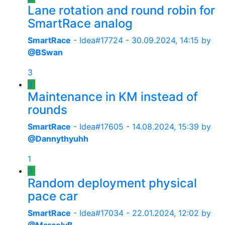
Lane rotation and round robin for
SmartRace analog
SmartRace
- Idea#17724 -
30.09.2024, 14:15
by
@BSwan
3
3
Maintenance in KM instead of
rounds
SmartRace
- Idea#17605 -
14.08.2024, 15:39
by
@Dannythyuhh
1
3
Random deployment physical
pace car
SmartRace
- Idea#17034 -
22.01.2024, 12:02
by