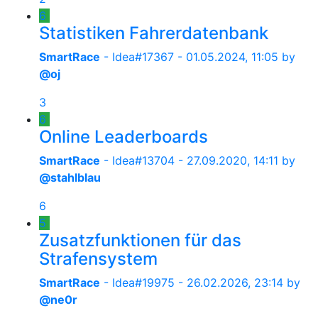
6
Statistiken Fahrerdatenbank
SmartRace
- Idea#17367 -
01.05.2024, 11:05
by
@oj
3
6
Online Leaderboards
SmartRace
- Idea#13704 -
27.09.2020, 14:11
by
@stahlblau
6
5
Zusatzfunktionen für das
Strafensystem
SmartRace
- Idea#19975 -
26.02.2026, 23:14
by
@ne0r