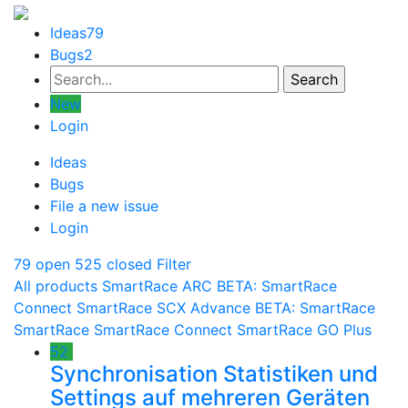
Ideas
79
Bugs
2
New
Login
Ideas
Bugs
File a new issue
Login
79 open
525 closed
Filter
All products
SmartRace ARC
BETA: SmartRace
Connect
SmartRace SCX Advance
BETA: SmartRace
SmartRace
SmartRace Connect
SmartRace GO Plus
52
Synchronisation Statistiken und
Settings auf mehreren Geräten