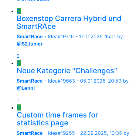
2
Boxenstop Carrera Hybrid und
SmartRAce
SmartRace
- Idea#19716 -
17.01.2026, 15:11
by
@S2Junior
2
2
Neue Kategorie "Challenges"
SmartRace
- Idea#19663 -
05.01.2026, 20:59
by
@Lenni
1
2
Custom time frames for
statistics page
SmartRace
- Idea#19255 -
22.09.2025, 13:35
by