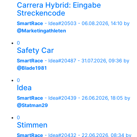
Carrera Hybrid: Eingabe
Streckencode
SmartRace
- Idea#20503 -
06.08.2026, 14:10
by
@Marketingathleten
0
Safety Car
SmartRace
- Idea#20487 -
31.07.2026, 09:36
by
@Blade1981
0
Idea
SmartRace
- Idea#20439 -
26.06.2026, 18:05
by
@Statman29
0
Stimmen
SmartRace
- Idea#20432 -
22.06.2026, 08:34
by