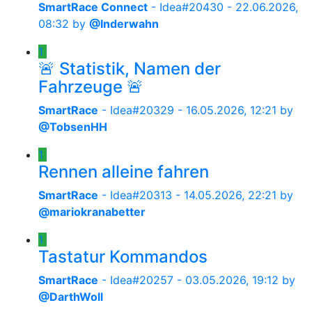
SmartRace Connect
- Idea#20430 -
22.06.2026,
08:32
by
@Inderwahn
1
🚨 Statistik, Namen der
Fahrzeuge 🚨
SmartRace
- Idea#20329 -
16.05.2026, 12:21
by
@TobsenHH
1
Rennen alleine fahren
SmartRace
- Idea#20313 -
14.05.2026, 22:21
by
@mariokranabetter
1
Tastatur Kommandos
SmartRace
- Idea#20257 -
03.05.2026, 19:12
by
@DarthWoll