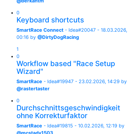
@berkantm
0
Keyboard shortcuts
SmartRace Connect
- Idea#20047 -
18.03.2026,
00:16
by
@DirtyDogRacing
1
0
Workflow based "Race Setup
Wizard"
SmartRace
- Idea#19947 -
23.02.2026, 14:29
by
@rastertaster
0
Durchschnittsgeschwindigkeit
ohne Korrekturfaktor
SmartRace
- Idea#19815 -
10.02.2026, 12:19
by
@mcstady1503