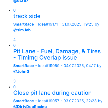
@dt357
0
track side
SmartRace
- Idea#19171 -
31.07.2025, 19:25
by
@sim.lab
4
0
Pit Lane - Fuel, Damage, & Tires
- Timimg Overlap Issue
SmartRace
- Idea#19059 -
04.07.2025, 04:17
by
@JohnG
3
0
Close pit lane during caution
SmartRace
- Idea#19057 -
03.07.2025, 22:23
by
@DirtyDogRacing