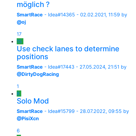
möglich ?
SmartRace
- Idea#14365 -
02.02.2021, 11:59
by
@oj
17
15
Use check lanes to determine
positions
SmartRace
- Idea#17443 -
27.05.2024, 21:51
by
@DirtyDogRacing
1
8
Solo Mod
SmartRace
- Idea#15799 -
28.07.2022, 09:55
by
@PisiXcn
6