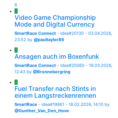
6
1
Video Game Championship
Mode and Digital Currency
SmartRace Connect
- Idea#20130 -
03.04.2026,
23:52
by
@paultaylor86
1
Ansagen auch im Boxenfunk
SmartRace Connect
- Idea#20060 -
19.03.2026,
12:43
by
@Bronnebergring
1
Fuel Transfer nach Stints in
einem Langstreckenrennen
SmartRace
- Idea#19861 -
18.02.2026, 14:10
by
@Gunther_Van_Den_Hove