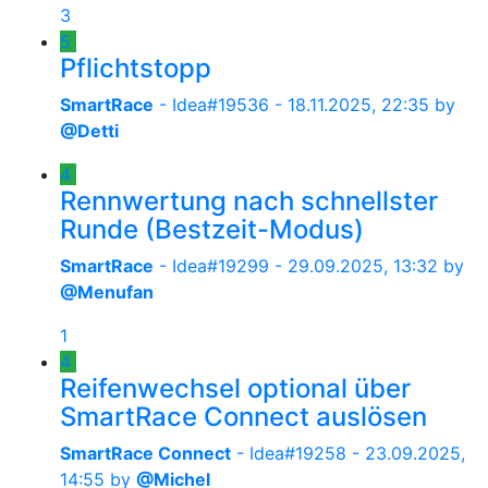
3
5
Pflichtstopp
SmartRace
- Idea#19536 -
18.11.2025, 22:35
by
@Detti
4
Rennwertung nach schnellster
Runde (Bestzeit-Modus)
SmartRace
- Idea#19299 -
29.09.2025, 13:32
by
@Menufan
1
4
Reifenwechsel optional über
SmartRace Connect auslösen
SmartRace Connect
- Idea#19258 -
23.09.2025,
14:55
by
@Michel