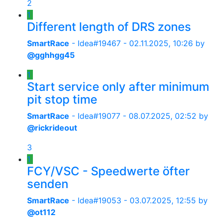
2
1
Different length of DRS zones
SmartRace
- Idea#19467 -
02.11.2025, 10:26
by
@gghhgg45
1
Start service only after minimum
pit stop time
SmartRace
- Idea#19077 -
08.07.2025, 02:52
by
@rickrideout
3
1
FCY/VSC - Speedwerte öfter
senden
SmartRace
- Idea#19053 -
03.07.2025, 12:55
by
@ot112