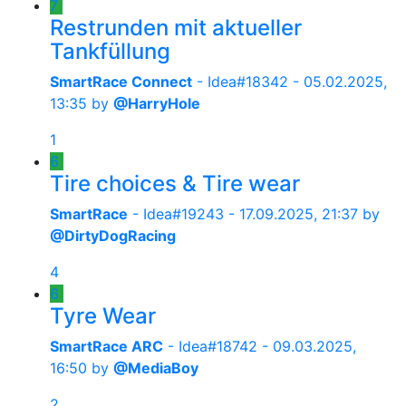
7
Restrunden mit aktueller
Tankfüllung
SmartRace Connect
- Idea#18342 -
05.02.2025,
13:35
by
@HarryHole
1
6
Tire choices & Tire wear
SmartRace
- Idea#19243 -
17.09.2025, 21:37
by
@DirtyDogRacing
4
6
Tyre Wear
SmartRace ARC
- Idea#18742 -
09.03.2025,
16:50
by
@MediaBoy
2