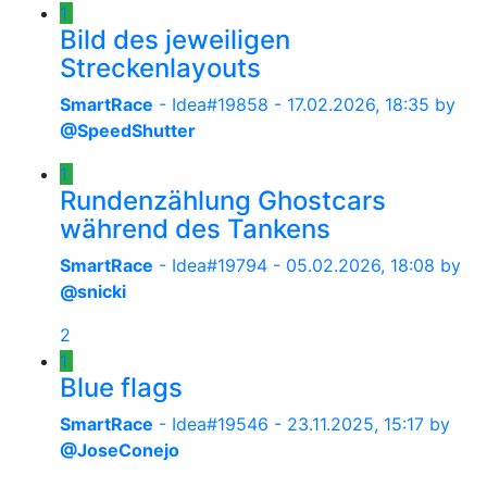
1
Bild des jeweiligen
Streckenlayouts
SmartRace
- Idea#19858 -
17.02.2026, 18:35
by
@SpeedShutter
1
Rundenzählung Ghostcars
während des Tankens
SmartRace
- Idea#19794 -
05.02.2026, 18:08
by
@snicki
2
1
Blue flags
SmartRace
- Idea#19546 -
23.11.2025, 15:17
by
@JoseConejo